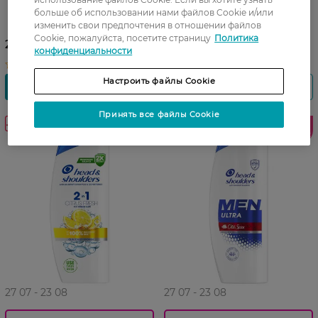
Шампунь против перхоти
Head & Shoulders Classic
больше об использовании нами файлов Cookie и/или
изменить свои предпочтения в отношении файлов
Clean 2 в 1 400 мл
159,99 ГРН
Cookie, пожалуйста, посетите страницу
Политика
229,99 ГРН
конфиденциальности
Настроить файлы Cookie
Принять все файлы Cookie
-20%
-38%
Лидер
продаж
27 07 - 23 08
27 07 - 23 08