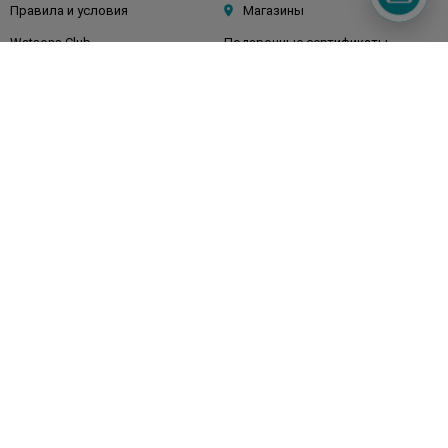
Правила и условия
Магазины
Watsons Club
Подарочные сертификаты
О Watsons
Карьера в Watsons
Контакты
Блог
Оплата и доставка
FAQ
Политика конфиденциальности
Публичная оферта
СМИ о нас
Возврат заказа
Подписывайтесь
на наши соцсети
и мессенджеры
Watsons в вашем смартфоне