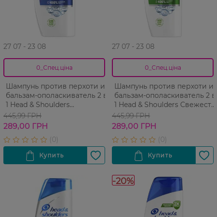
27 07 - 23 08
27 07 - 23 08
0_Спец.ціна
0_Спец.ціна
Шампунь против перхоти и
Шампунь против перхоти и
бальзам-ополаскиватель 2 в
бальзам-ополаскиватель 2 в
1 Head & Shoulders
1 Head & Shoulders Свежесть
Основной уход 625 мл
ментола 625 мл
445,99 ГРН
445,99 ГРН
289,00 ГРН
289,00 ГРН
-20%