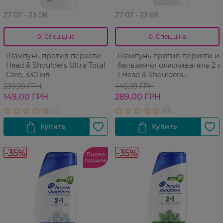
27 07 - 23 08
27 07 - 23 08
0_Спец.ціна
0_Спец.ціна
Шампунь против перхоти
Шампунь против перхоти и
Head & Shoulders Ultra Total
бальзам-ополаскиватель 2 в
Care, 330 мл
1 Head & Shoulders
Цитрусовая свежесть 625
239,99 ГРН
445,99 ГРН
мл
149,00 ГРН
289,00 ГРН
-35%
-35%
Лидер
продаж