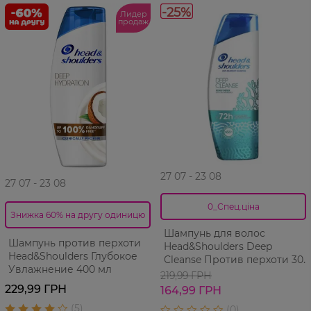
-25%
Лидер
продаж
27 07 - 23 08
27 07 - 23 08
0_Спец.ціна
Знижка 60% на другу одиницю
Шампунь для волос
Шампунь против перхоти
Head&Shoulders Deep
Head&Shoulders Глубокое
Cleanse Против перхоти 300
Увлажнение 400 мл
мл
219,99 ГРН
229,99 ГРН
164,99 ГРН