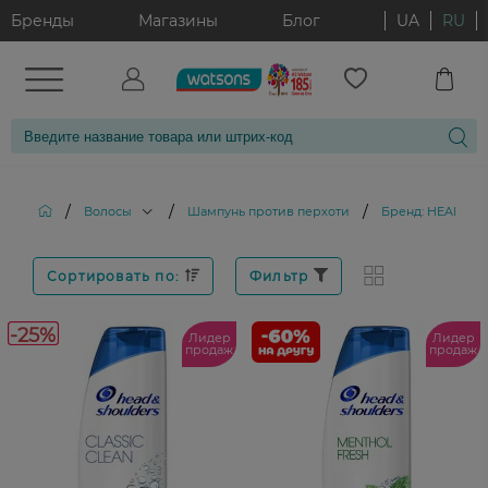
Бренды
Магазины
Блог
UA
RU
/
/
/
Волосы
Шампунь против перхоти
Бренд: HEAD an
Сортировать по:
Фильтр
-25%
Лидер
Лидер
продаж
продаж