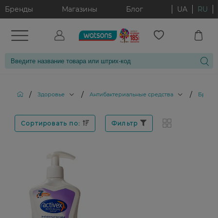
Бренды
Магазины
Блог
UA
RU
/
/
/
Здоровье
Антибактериальные средства
Бренд:
Сортировать по:
Фильтр