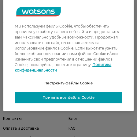
Парфюмерия
Здоровье
Акции
Макияж
Лицо
Тело
Мы используем файлы Cookie, чтобы обеспечить
Подарки
Детям
правильную работу нашего веб-сайта и предоставить
вам максимально удобные возможности. Продолжая
Дом
Волосы
использовать наш сайт, вы соглашаетесь на
использование файлов Cookie. Если вы хотите узнать
Аксессуары
Дерматокосметика
больше об использовании нами файлов Cookie и/или
изменить свои предпочтения в отношении файлов
Бренды
Cookie, пожалуйста, посетите страницу
Политика
конфиденциальности
Клиентам
Настроить файлы Cookie
Правила и условия
Магазины
Принять все файлы Cookie
Watsons Club
Подарочные сертификаты
О Watsons
Карьера в Watsons
Контакты
Блог
Оплата и доставка
FAQ