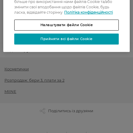
більше про використання нами файлів Cookie та/або
змінити свої вподобання щодо файлів Cookie, будь
Оплата карткою
ласка, відвідайте сторінку
Політіка конфіденційності
Післяоплата
Налаштувати файли Cookie
Показати більше
Прийняти всі файли Cookie
Код товару
1510136
Косметички
Розпродаж: бери 3, плати за 2
MIINE
Поділитись із друзями