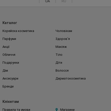
UA
RU
Каталог
Корейска косметика
Чоловікам
Парфуми
Здоров'я
Акції
Макіяж
Обличчя
Тіло
Подарунки
Діти
Дім
Волосся
Аксесуари
Дерматокосметика
Бренди
Клієнтам
Правила та умови
Магазини