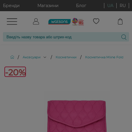
Бренди
Магазини
Блог
UA
RU
/
/
/
Аксесуари
Косметички
Косметичка Miine Foldable F
-20%