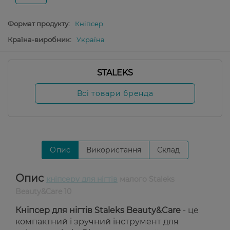
Формат продукту:
Кніпсер
Країна-виробник:
Україна
STALEKS
Всі товари бренда
Опис
Використання
Склад
Опис
кніпсеру для нігтів
малого Staleks
Beauty&Care 10
Кніпсер для нігтів Staleks Beauty&Care
- це
компактний і зручний інструмент для