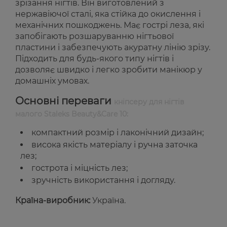
зрізання нігтів. Він виготовлений з
нержавіючої сталі, яка стійка до окислення і
механічних пошкоджень. Має гострі леза, які
запобігають розшаруванню нігтьової
пластини і забезпечують акуратну лінію зрізу.
Підходить для будь-якого типу нігтів і
дозволяє швидко і легко зробити манікюр у
домашніх умовах.
Основні переваги
кніпсеру для нігтів
малого Staleks Beauty&Care 10:
компактний розмір і лаконічний дизайн;
висока якість матеріалу і ручна заточка
лез;
гострота і міцність лез;
зручність використання і догляду.
Країна-виробник:
Україна.