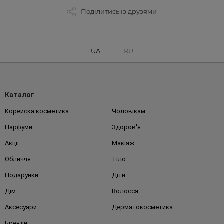
Поділитись із друзями
UA
RU
Каталог
Корейска косметика
Чоловікам
Парфуми
Здоров'я
Акції
Макіяж
Обличчя
Тіло
Подарунки
Діти
Дім
Волосся
Аксесуари
Дерматокосметика
Бренди