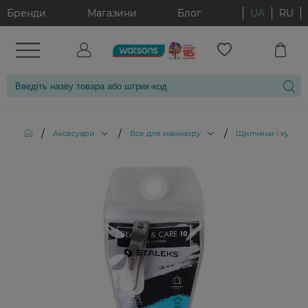
Бренди
Магазини
Блог
UA
RU
/
/
/
Аксесуари
Все для манікюру
Щипчики і кусачк