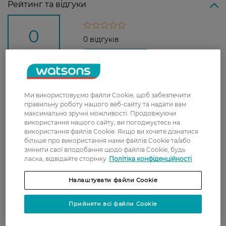
Рейтинг та відгуки
0
0 відгуків
З 0 відгуків
Доставка
Ми використовуємо файли Cookie, щоб забезпечити
правильну роботу нашого веб-сайту та надати вам
максимально зручні можливості. Продовжуючи
Нова пошта
використання нашого сайту, ви погоджуєтесь на
У відділення Нової пошти - 99 грн,
використання файлів Cookie. Якщо ви хочете дізнатися
безкоштовно від 699 грн
більше про використання нами файлів Cookie та/або
змінити свої вподобання щодо файлів Cookie, будь
Укрпошта
ласка, відвідайте сторінку
Політіка конфіденційності
Вартість доставки - 79 грн, безкоштовна
Налаштувати файли Cookie
доставка від - 599 грн
Забрати сьогодні в магазині Watsons
Прийняти всі файли Cookie
Вартість доставки - 0 грн
Вартість доставки - 99 грн, безкоштовна доставка від - 699 грн