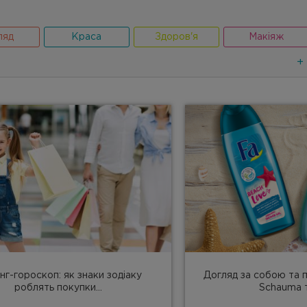
ляд
Краса
Здоров'я
Макіяж
+
нг-гороскоп: як знаки зодіаку
Догляд за собою та 
роблять покупки...
Schauma т