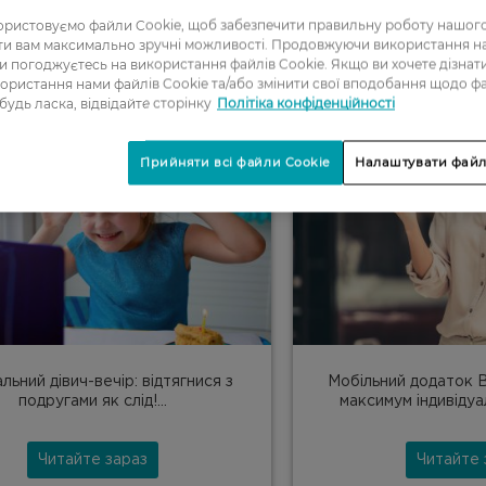
Читайте зараз
Читайте 
ристовуємо файли Cookie, щоб забезпечити правильну роботу нашого
ати вам максимально зручні можливості. Продовжуючи використання 
ви погоджуєтесь на використання файлів Cookie. Якщо ви хочете дізнат
17/07/20
23/06
ористання нами файлів Cookie та/або змінити свої вподобання щодо ф
 будь ласка, відвідайте сторінку
Політіка конфіденційності
Прийняти всі файли Cookie
Налаштувати файл
льний дівич-вечір: відтягнися з
Мобільний додаток 
подругами як слід!...
максимум індивідуа
Читайте зараз
Читайте 