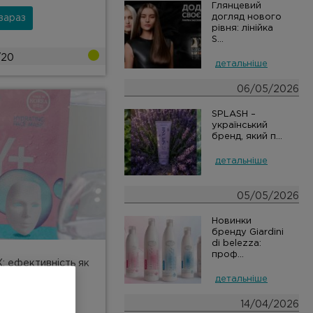
Глянцевий
догляд нового
зараз
рівня: лінійка
S...
/20
детальніше
06/05/2026
SPLASH –
український
бренд, який п...
детальніше
05/05/2026
Новинки
бренду Giardini
di belezza:
проф...
: ефективність як
о
детальніше
14/04/2026