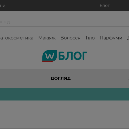
ини
Блог
атокосметика
Макіяж
Волосся
Тіло
Парфуми
Watsons
блог
ДОГЛЯД