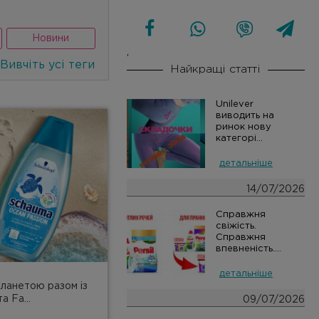
Новини
'
Вивчіть усі теги
Найкращі статті
Unilever
виводить на
ринок нову
категорі...
детальніше
14/07/2026
Справжня
свіжість.
Справжня
впевненість....
детальніше
планетою разом із
а Fa...
09/07/2026