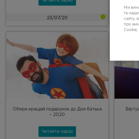
Читайте зараз
Ми вико
та над
сайту, 
23/07/20
про вик
Cookie,
Обери кращий подарунок до Дня батька
Віртуа
– 2020
Читайте зараз