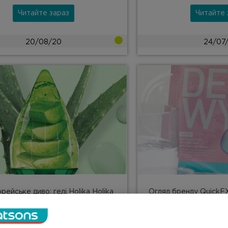
Читайте зараз
Читайте 
20/08/20
24/07
рейське диво: гелі Holika Holika
Огляд бренду QuickFX
чи SNP?
кред