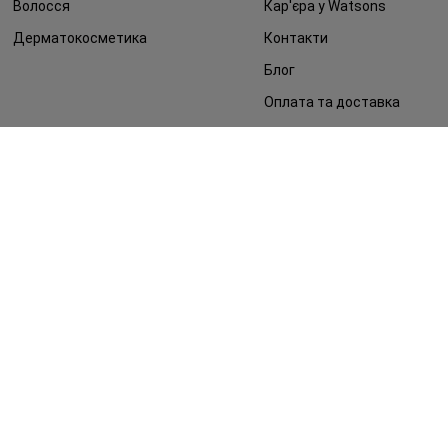
Волосся
Кар'єра у Watsons
Дерматокосметика
Контакти
Блог
Оплата та доставка
FAQ
Політика конфіденційності
Публічна оферта
ЗМІ про нас
Повернення замовлення
©2014 - 2026. Умови використання сайту