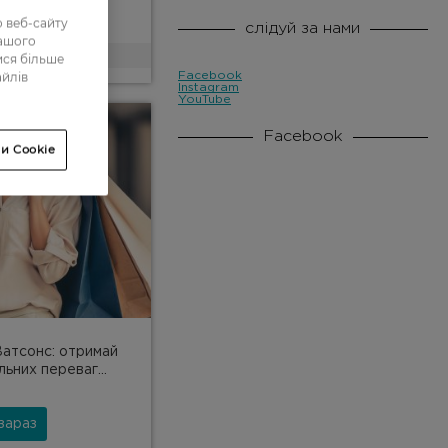
зараз
 веб-сайту
слідуй за нами
нашого
ися більше
/20
айлів
Facebook
Instagram
YouTube
Facebook
и Cookie
Ватсонс: отримай
льних переваг...
зараз