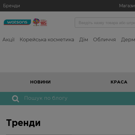
Бренди
Магаз
Акції
Корейська косметика
Дім
Обличчя
Дерм
Skip
to
the
content
НОВИНИ
КРАСА
Search
for:
Тренди