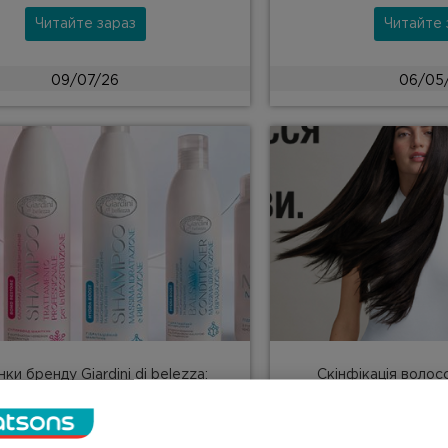
Читайте зараз
Читайте 
09/07/26
06/05
ки бренду Giardini di belezza:
Скінфікація волос
ійний догляд за волоссям щод...
починається зі шкіри 
Читайте зараз
Читайте 