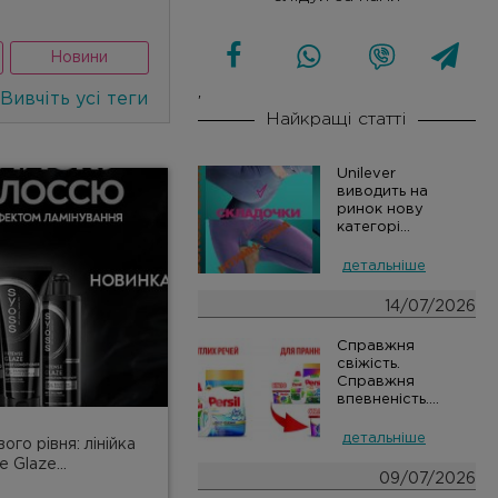
Новини
Вивчіть усі теги
'
Найкращі статті
Unilever
виводить на
ринок нову
категорі...
детальніше
14/07/2026
Справжня
свіжість.
Справжня
впевненість....
детальніше
ого рівня: лінійка
 Glaze...
09/07/2026