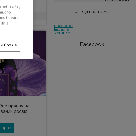
 веб-сайту
слідуй за нами
нашого
ися більше
/26
айлів
Facebook
Instagram
YouTube
Facebook
и Cookie
йне прання на
аний досвід!...
зараз