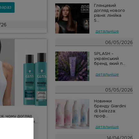
Глянцевий
зараз
догляд нового
рівня: лінійка
S...
/26
детальніше
06/05/2026
SPLASH –
український
бренд, який п...
детальніше
05/05/2026
Новинки
бренду Giardini
di belezza:
ся: чому догляд
проф...
голови — і як ви...
детальніше
14/04/2026
зараз