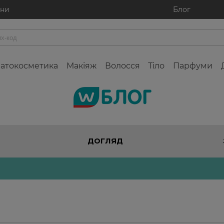
ини
Блог
атокосметика
Макіяж
Волосся
Тіло
Парфуми
Watsons
ДОГЛЯД
блог