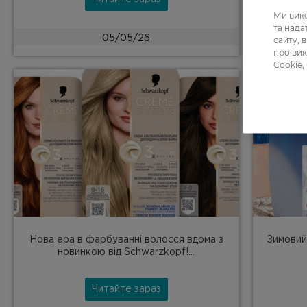
Ми вико
та над
05/05/26
сайту, 
про вик
Cookie,
Нова ера в фарбуванні волосся вдома з
Зимовий
новинкою від Schwarzkopf!...
Читайте зараз