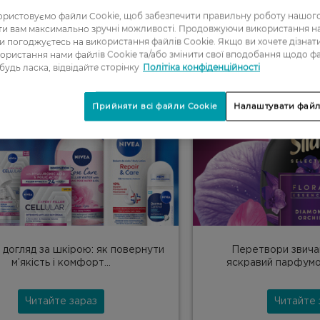
ристовуємо файли Cookie, щоб забезпечити правильну роботу нашого
ати вам максимально зручні можливості. Продовжуючи використання 
ви погоджуєтесь на використання файлів Cookie. Якщо ви хочете дізнат
14/04/26
13/03
ористання нами файлів Cookie та/або змінити свої вподобання щодо ф
 будь ласка, відвідайте сторінку
Політіка конфіденційності
Прийняти всі файли Cookie
Налаштувати файл
 догляд за шкірою: як повернути
Перетвори звича
м’якість і комфорт...
яскравий парфумов
Читайте зараз
Читайте 