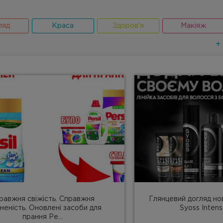
ляд
Краса
Здоров'я
Макіяж
+
равжня свіжість. Справжня
Глянцевий догляд нов
неність. Оновлені засоби для
Syoss Intense
прання Pe...