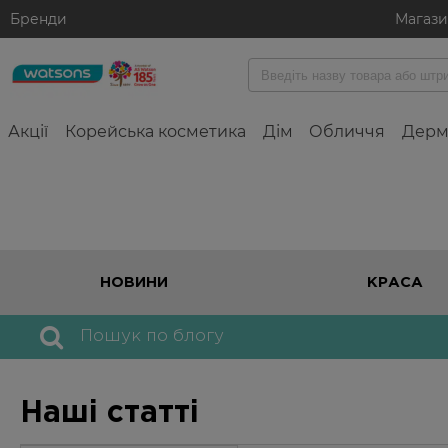
Бренди
Магаз
Акції
Корейська косметика
Дім
Обличчя
Дерм
Skip
to
the
content
НОВИНИ
КРАСА
Search
for:
Наші статті