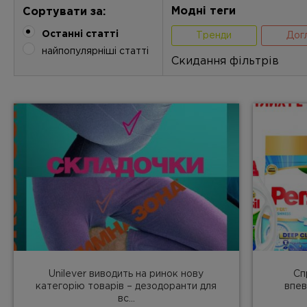
Модні теги
Сортувати за:
Останні статті
Тренди
Дог
найпопулярніші статті
Скидання фільтрів
Unilever виводить на ринок нову
Сп
категорію товарів – дезодоранти для
впев
вс...