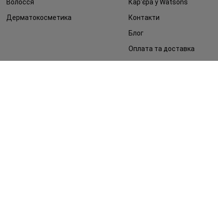
Волосся
Кар'єра у Watsons
Дерматокосметика
Контакти
Блог
Оплата та доставка
FAQ
Політика конфіденційності
Публічна оферта
ЗМІ про нас
Повернення замовлення
©2014 - 2026. Умови використання сайту