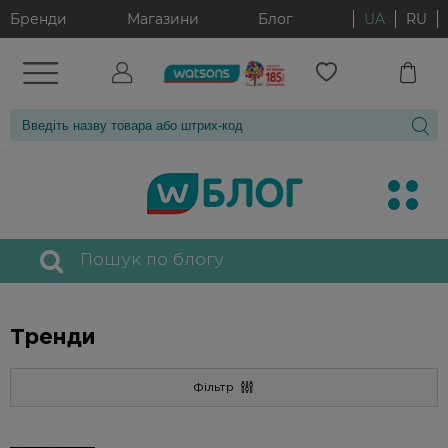
Бренди
Магазини
Блог
UA
RU
Skip
to
the
content
Search
Watsons
for:
блог
Тренди
Фільтр