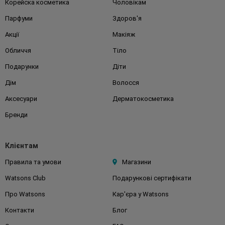
Корейска косметика
Чоловікам
Парфуми
Здоров'я
Акції
Макіяж
Обличчя
Тіло
Подарунки
Діти
Дім
Волосся
Аксесуари
Дерматокосметика
Бренди
Клієнтам
Правила та умови
Магазини
Watsons Club
Подарункові сертифікати
Про Watsons
Кар'єра у Watsons
Контакти
Блог