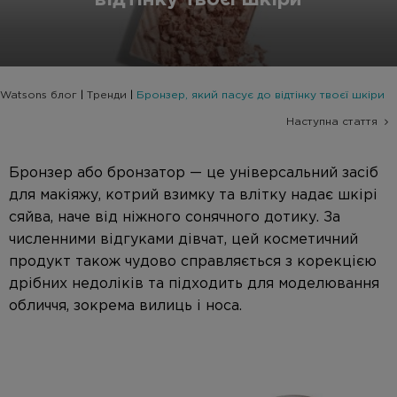
відтінку твоєї шкіри
Watsons блог
|
Тренди
|
Бронзер, який пасує до відтінку твоєї шкіри
Навігація
Наступна стаття
записів
Бронзер або бронзатор — це універсальний засіб
для макіяжу
, котрий взимку та влітку надає шкірі
сяйва, наче від ніжного сонячного дотику. За
численними відгуками дівчат, цей косметичний
продукт також чудово справляється з корекцією
дрібних недоліків та підходить для моделювання
обличчя, зокрема вилиць і носа.