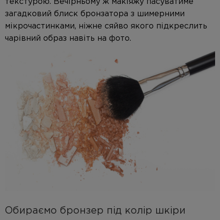
текстурою. Вечірньому ж макіяжу пасуватиме
загадковий блиск бронзатора з шимерними
мікрочастинками, ніжне сяйво якого підкреслить
чарівний образ навіть на фото.
Обираємо бронзер під колір шкіри