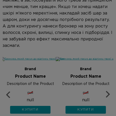
макіяжі, а застосовувати його треба за принципом
«чим менше, тим краще»
. Якщо ти хочеш надати
шкірі м’якого мерехтіння, накладай засіб шар за
шаром, доки не досягнеш потрібного результату.
А для контурингу нанеси бронзер на зону росту
волосся, скроні, вилиці, спинку носа і підборіддя. І
не забувай про ефект максимально природної
засмаги.
Brand
Brand
Product Name
Product Name
Description of the Product
Description of the Product
null
null
null
null
КУПИТИ
КУПИТИ