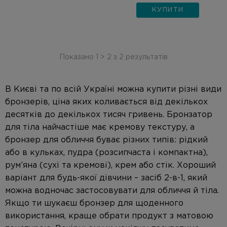
КУПИТИ
Показано
1
>
2
з
2
результатів
В Києві та по всій Україні можна купити різні види
бронзерів, ціна яких коливається від декількох
десятків до декількох тисяч гривень
. Бронзатор
для тіла найчастіше має кремову текстуру, а
бронзер для обличчя буває різних типів: рідкий
або в кульках, пудра (розсипчаста і компактна),
рум’яна (сухі та кремові), крем або стік.
Хороший
варіант для будь-якої дівчини – засіб 2-в-1, який
можна водночас застосовувати для обличчя й тіла
.
Якщо ти шукаєш бронзер для щоденного
використання, краще обрати продукт з матовою