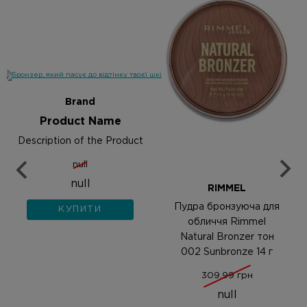
Brand
Product Name
Description of the Product
null
null
RIMMEL
Пудра бронзуюча для
КУПИТИ
обличчя Rimmel
Natural Bronzer тон
002 Sunbronze 14 г
309,99 грн
null