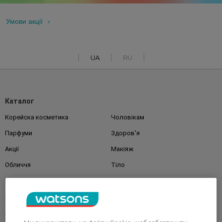
Умови акції
UA
RU
Каталог
Корейска косметика
Чоловікам
Парфуми
Здоров'я
Акції
Макіяж
Обличчя
Тіло
Подарунки
Діти
Дім
Волосся
Аксесуари
Дерматокосметика