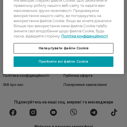
Ми використовуємо файли Cookie, щоб забезпечити
Бренди
правильну роботу нашого веб-сайту та надати вам
максимально зручні можливості. Продовжуючи
використання нашого сайту, ви погоджуєтесь на
використання файлів Cookie. Якщо ви хочете дізнатися
Клієнтам
більше про використання нами файлів Cookie та/або
Правила та умови
Магазини
змінити свої вподобання щодо файлів Cookie, будь
ласка, відвідайте сторінку
Політіка конфіденційності
Watsons Club
Подарункові сертифікати
Налаштувати файли Cookie
Про Watsons
Кар'єра у Watsons
Контакти
Блог
Прийняти всі файли Cookie
Оплата та доставка
FAQ
Політика конфіденційності
Публічна оферта
ЗМІ про нас
Повернення замовлення
Підписуйтесь
на наші соц. мережі
та месенджери
Watsons в вашому смартфоні