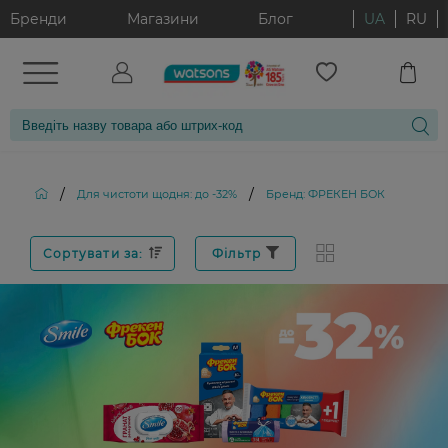
Бренди
Магазини
Блог
UA
RU
/
/
Для чистоти щодня: до -32%
Бренд: ФРЕКЕН БОК
Сортувати за:
Фільтр