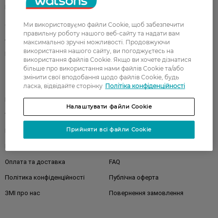
Подарунки
Діти
Дім
Волосся
Ми використовуємо файли Cookie, щоб забезпечити
правильну роботу нашого веб-сайту та надати вам
Аксесуари
Дерматокосметика
максимально зручні можливості. Продовжуючи
використання нашого сайту, ви погоджуєтесь на
Бренди
використання файлів Cookie. Якщо ви хочете дізнатися
більше про використання нами файлів Cookie та/або
змінити свої вподобання щодо файлів Cookie, будь
Клієнтам
ласка, відвідайте сторінку
Політіка конфіденційності
Правила та умови
Магазини
Налаштувати файли Cookie
Watsons Club
Подарункові сертифікати
Прийняти всі файли Cookie
Про Watsons
Кар'єра у Watsons
Контакти
Блог
Оплата та доставка
FAQ
Політика конфіденційності
Публічна оферта
ЗМІ про нас
Повернення замовлення