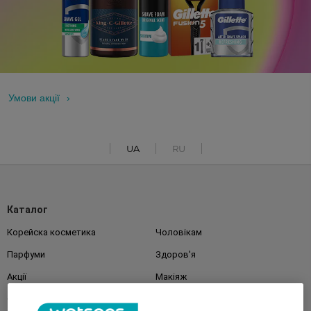
Умови акції
UA
RU
Каталог
Корейска косметика
Чоловікам
Парфуми
Здоров'я
Акції
Макіяж
Обличчя
Тіло