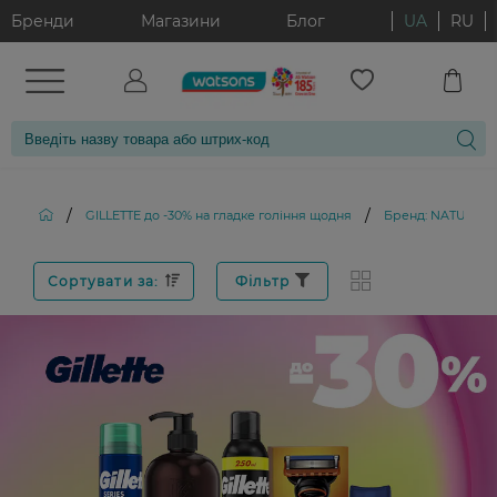
Бренди
Магазини
Блог
UA
RU
/
/
GILLETTE до -30% на гладке гоління щодня
Бренд: NATUREL
Сортувати за:
Фільтр