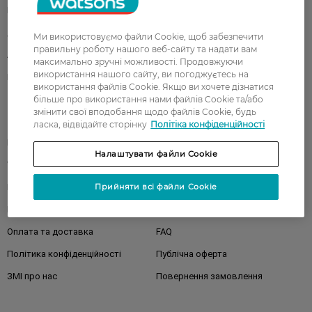
Подарунки
Діти
Дім
Волосся
Ми використовуємо файли Cookie, щоб забезпечити
правильну роботу нашого веб-сайту та надати вам
Аксесуари
Дерматокосметика
максимально зручні можливості. Продовжуючи
використання нашого сайту, ви погоджуєтесь на
Бренди
використання файлів Cookie. Якщо ви хочете дізнатися
більше про використання нами файлів Cookie та/або
змінити свої вподобання щодо файлів Cookie, будь
Клієнтам
ласка, відвідайте сторінку
Політіка конфіденційності
Правила та умови
Магазини
Налаштувати файли Cookie
Watsons Club
Подарункові сертифікати
Про Watsons
Кар'єра у Watsons
Прийняти всі файли Cookie
Контакти
Блог
Оплата та доставка
FAQ
Політика конфіденційності
Публічна оферта
ЗМІ про нас
Повернення замовлення