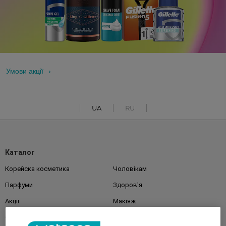
Умови акції
UA
RU
Каталог
Корейска косметика
Чоловікам
Парфуми
Здоров'я
Акції
Макіяж
Обличчя
Тіло