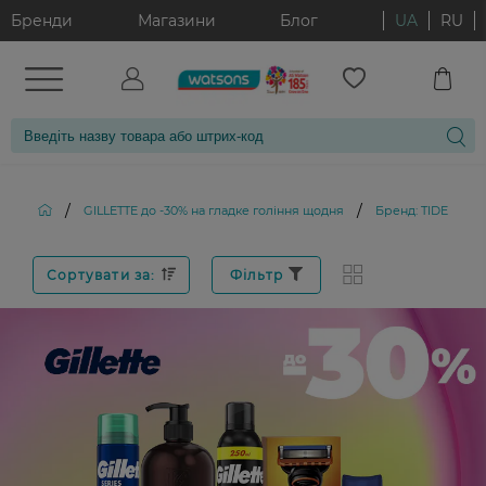
Бренди
Магазини
Блог
UA
RU
/
/
GILLETTE до -30% на гладке гоління щодня
Бренд: TIDE
Сортувати за:
Фільтр