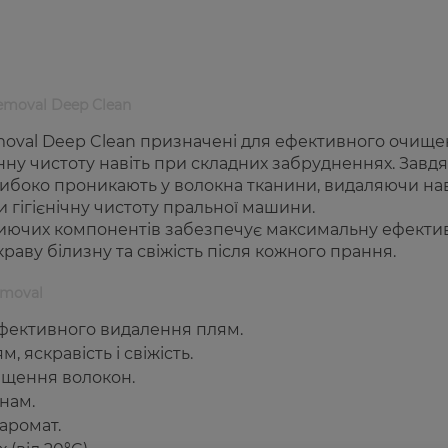
Removal Deep Clean
Removal Deep Clean призначені для ефективного очищ
анну чистоту навіть при складних забрудненнях. Завд
либоко проникають у волокна тканини, видаляючи нав
 гігієнічну чистоту пральної машини.
иючих компонентів забезпечує максимальну ефектив
раву білизну та свіжість після кожного прання.
Removal
фективного видалення плям.
 яскравість і свіжість.
ищення волокон.
нам.
аромат.