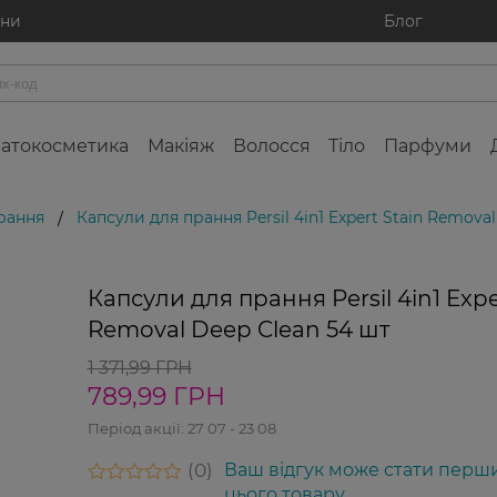
ини
Блог
атокосметика
Макіяж
Волосся
Тіло
Парфуми
рання
Капсули для прання Persil 4in1 Expert Stain Remova
/
%
-42%
Капсули для прання Persil 4in1 Expe
Removal Deep Clean 54 шт
1 371,99 ГРН
789,99 ГРН
Період акції:
27 07 - 23 08
0
Ваш відгук може стати перш
цього товару