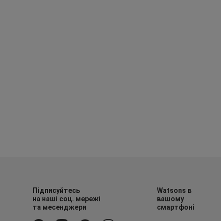
Підписуйтесь
Watsons в
на наші соц. мережі
вашому
та месенджери
смартфоні