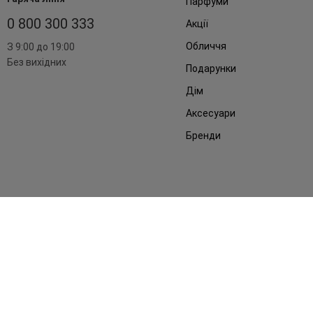
Парфуми
0 800 300 333
Акції
Обличчя
З 9:00 до 19:00
Без вихідних
Подарунки
Дім
Аксесуари
Бренди