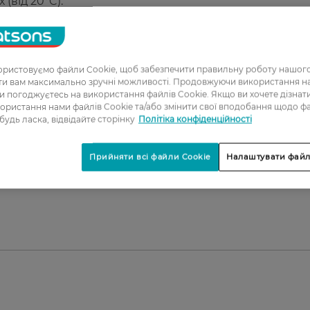
(від 20°C).
у диску.
ої машини.
ристовуємо файли Cookie, щоб забезпечити правильну роботу нашого
ати вам максимально зручні можливості. Продовжуючи використання 
ної машини.
ви погоджуєтесь на використання файлів Cookie. Якщо ви хочете дізнат
ористання нами файлів Cookie та/або змінити свої вподобання щодо ф
 будь ласка, відвідайте сторінку
Політіка конфіденційності
Прийняти всі файли Cookie
Налаштувати файл