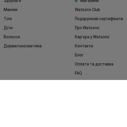
Здоров'я
Магазини
Макіяж
Watsons Club
Тіло
Подарункові сертифікати
Діти
Про Watsons
Волосся
Кар'єра у Watsons
Дерматокосметика
Контакти
Блог
Оплата та доставка
FAQ
Політика конфіденційності
Публічна оферта
ЗМІ про нас
Повернення замовлення