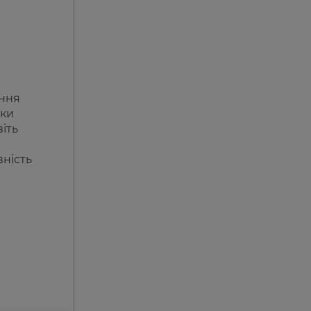
ення
яки
іть
ність