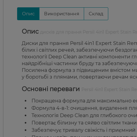
Опис
Використання
Склад
Опис
дисків для прання Persil 4in1 Expert Stain 
Диски для прання Persil 4in1 Expert Stain 
білих і світлих речей, забезпечуючи бездог
технології Deep Clean активні компоненти г
найдрібніші частинки бруду та забезпечуючи
Посилена формула з підвищеним вмістом м
у боротьбі з плямами, повертаючи речам яск
Основні переваги
Persil 4in1 Expert Stain 
Покращена формула для максимально е
Формула 4-в-1: очищення, видалення плям,
Технологія Deep Clean для глибокого оч
Повертає білизну та сяйво світлим ткани
Забезпечує тривалу свіжість і приємний 