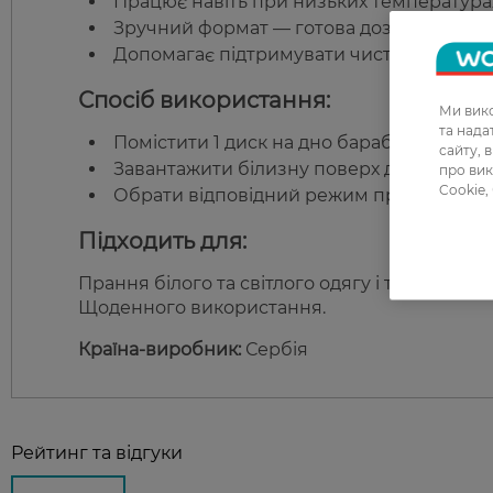
Працює навіть при низьких температурах 
Зручний формат — готова доза в кожном
Допомагає підтримувати чистоту пральн
Спосіб використання:
Ми вико
та над
Помістити 1 диск на дно барабана праль
сайту, 
Завантажити білизну поверх диска.
про вик
Cookie,
Обрати відповідний режим прання.
Підходить для:
Прання білого та світлого одягу і текстилю.
Щоденного використання.
Країна-виробник:
Сербія
Рейтинг та відгуки