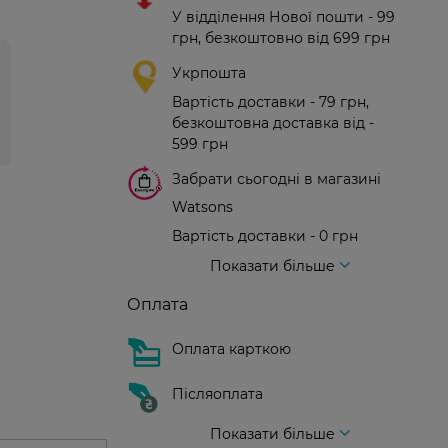
У відділення Нової пошти - 99
грн, безкоштовно від 699 грн
Укрпошта
Вартість доставки - 79 грн,
безкоштовна доставка від -
599 грн
Забрати сьогодні в магазині
Watsons
Вартість доставки - 0 грн
Вартість доставки - 99 грн, безкоштовна доставка від - 699 грн
Доставка кур'єром нової пошти
Вартість доставки - 150 грн (до парадного)
Показати більше
Оплата
Оплата карткою
Післяоплата
Показати більше