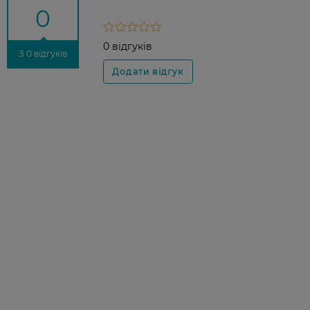
0
0 відгуків
З 0 відгуків