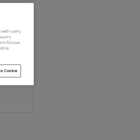
 веб-сайту
нашого
ися більше
айлів
и Cookie