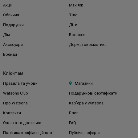
Акції
Макіяж
Обличчя
Тіло
Подарунки
Діти
Дім
Волосся
Аксесуари
Дерматокосметика
Бренди
Клієнтам
Правила та умови
Магазини
Watsons Club
Подарункові сертифікати
Про Watsons
Кар'єра у Watsons
Контакти
Блог
Оплата та доставка
FAQ
Політика конфіденційності
Публічна оферта