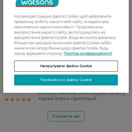
Лідія
Самая лучшая маска которой я
26 лютого, 2022
пользовалась, надеюсь ее никогда
не снимут с производства 😍
Ми використовуємо файли Cookie, щоб забезпечити
правильну роботу нашого веб-сайту та надати вам
Тетяна
Легко наноситься та
максимально зручні можливості. Продовжуючи
19 лютого, 2022
використання нашого сайту, ви погоджуєтесь на
розподіляється. Відмінно живить і
використання файлів Cookie. Якщо ви хочете дізнатися
зволожує волосся. Трохи обтяжує.
більше про використання нами файлів Cookie та/або
змінити свої вподобання щодо файлів Cookie, будь
Олена
Ця маска не потребує реклами,
ласка, відвідайте сторінку
Політіка конфіденційності
2 лютого, 2022
адже такий об"єм за такі гроші з
максимально класним ефектом - це
Налаштувати файли Cookie
найкращий вибір. Дякую, Ватсонс,
за круті знижки
Прийняти всі файли Cookie
Анна
Пользуюсь маской не первый год,
14 січня, 2022
волосы мягкие, блестящие, запах у
маски очень приятный.
Показати ще