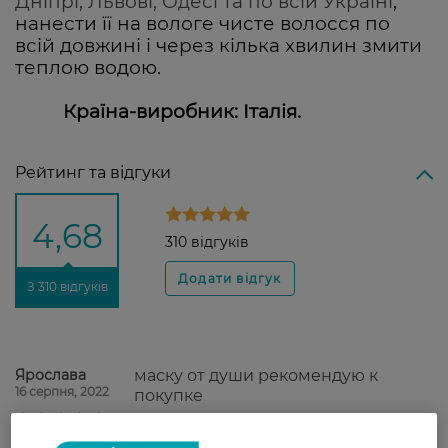
Дніпрі, Львові, Одесі та по всій Україні
,
нанести її на вологе чисте волосся по
всій довжині і через кілька хвилин змити
теплою водою.
Країна-виробник: Італія.
Рейтинг та відгуки
4,68
310 відгуків
З 310 відгуків
Ярослава
маску от души рекомендую к
16 серпня, 2022
покупке