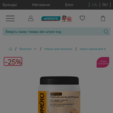
Бренди
Магазини
Блог
UA
RU
/
/
/
Волосся
Маски для волосся
Крем-маска для волосс
-25%
Лідер
продажів