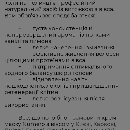
коли на поличці є професійний
натуральний засіб із витяжкою з вівса.
Вам обов’язково сподобаються:
густа консистенція й
+
неперевершений аромат із нотками
ванілі та лимона
легке нанесення і змивання
+
ефективне живлення волосся
+
цілющими протеїнами вівса
підтримання оптимального
+
водного балансу шкіри голови
відновлення навіть
+
пошкоджених локонів і пришвидшення
регенерації клітин
легке розчісування після
+
використання.
Все, що потрібно –
замовити
крем-
маску
Numero з вівсом
у Києві, Харкові,