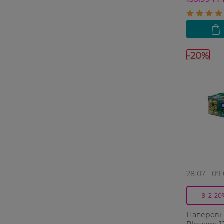
-20%
28 07 - 09
9_2-20
Паперові 