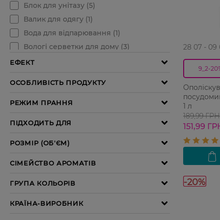
28 07 - 09
9_2-20
Ополіскув
посудоми
1 л
189,99 ГРН
151,99 ГР
-20%