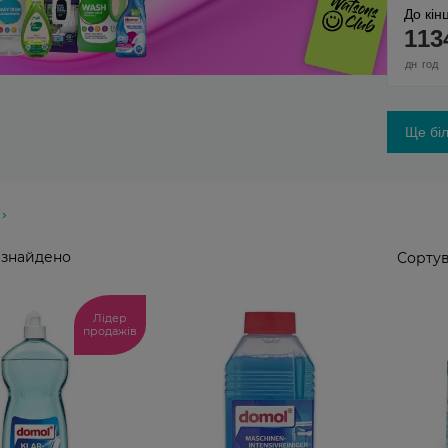
До кінц
1
13
дн
год
Ще біл
 знайдено
Сортув
Лідер
продажів