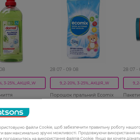
 08
28 07 - 09 08
28 07 -
%, 3-25%_АКЦІЯ_W
9_2-20%, 3-25%_АКЦІЯ_W
9_2
 миття
Порошок пральний Ecomix
Пакети
льний Domol
Automat Для
rische 1 л
новонароджених 2,4 кг
239,99 ГРН
75,99 Г
РН
191,99 ГРН
64,49
ристовуємо файли Cookie, щоб забезпечити правильну роботу нашого
ати вам максимально зручні можливості. Продовжуючи використання 
ви погоджуєтесь на використання файлів Cookie. Якщо ви хочете дізнат