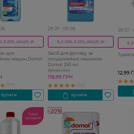
 08
28 07 - 09 08
28 07 -
%, 3-25%_АКЦІЯ_W
9_2-20%, 3-25%_АКЦІЯ_W
9_2
ач для
Засіб для догляду за
Туалетн
йних машин Domol
посудомийної машиною
Domol 250 мл
139,99 ГРН
12,99 
Н
118,99 ГРН
-20%
Лідер
продажів