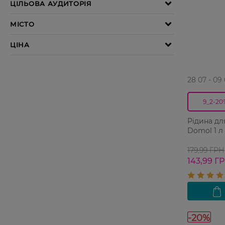
28 07 - 09
9_2-20
Рідина дл
Domol 1 л
179,99 ГРН
143,99 Г
-20%