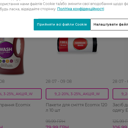
ористання нами файлів Cookie та/або змінити свої вподобання щодо ф
 будь ласка, відвідайте сторінку
Політіка конфіденційності
-20%
Прийняти всі файли Cookie
Налаштувати файл
 08
28 07 - 09 08
28 07 -
%, 3-25%_АКЦІЯ_W
9_2-20%, 3-25%_АКЦІЯ_W
9_2
 прання Ecomix
Пакети для сміття Ecomix 120
Засіб 
л 10 шт
одягу E
99,99 ГРН
125,99 
РН
79,99 ГРН
106,99