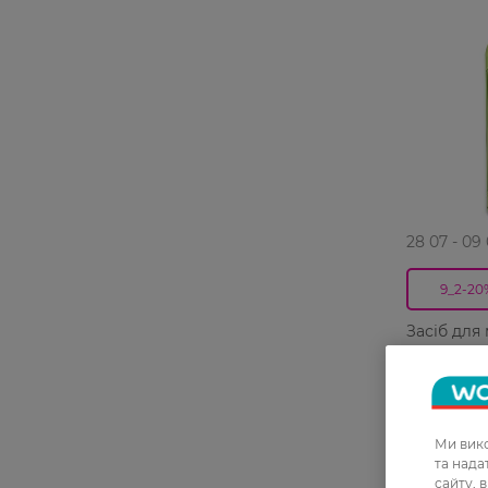
28 07 - 09
9_2-20
Засіб для
універса
Limetten-F
159,99 ГРН
127,99 Г
Ми вико
та над
сайту, 