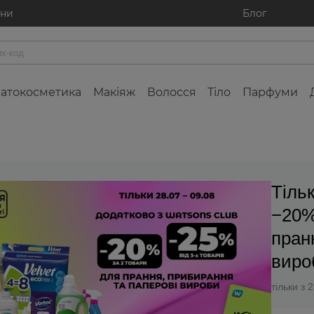
ини
Блог
атокосметика
Макіяж
Волосся
Тіло
Парфуми
Тіль
−20%
пран
виро
тільки з 