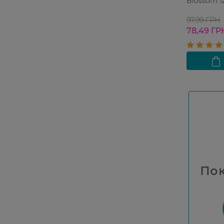
Blossom 1
97,99 ГРН
78,49 ГР
Пок