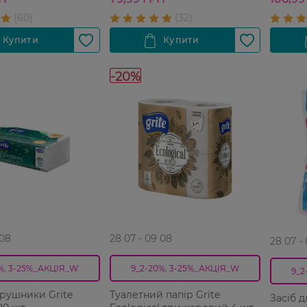
-20%
 08
28 07 - 09 08
28 07 -
%, 3-25%_АКЦІЯ_W
9_2-20%, 3-25%_АКЦІЯ_W
9_2
рушники Grite
Туалетний папір Grite
Засіб 