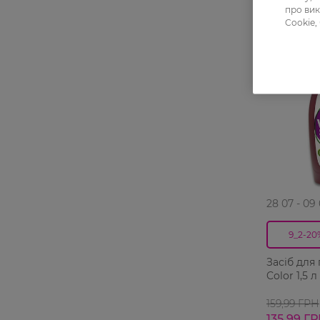
про вик
Cookie,
28 07 - 09
9_2-20
Засіб для
Color 1,5 л
159,99 ГРН
135,99 Г