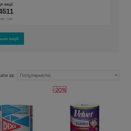
я акції:
45
09
хв
сек
ьше акцій
ати за:
Популярністю
-20%