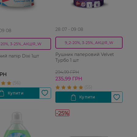
28 07 - 09 08
 09 08
9_2-20%, 3-25%_АКЦІЯ_W
-20%, 3-25%_АКЦІЯ_W
Рушник паперовий Velvet
ий папір Dixi 1шт
Турбо 1 шт
294,99 ГРН
ГРН
235,99 ГРН
-25%