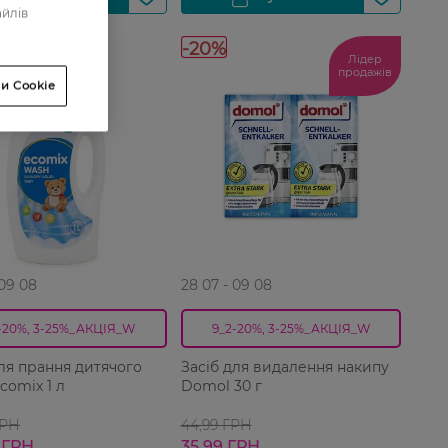
айлів
-20%
Лідер
продажів
и Cookie
 09 08
28 07 - 09 08
-20%, 3-25%_АКЦІЯ_W
9_2-20%, 3-25%_АКЦІЯ_W
для прання дитячого
Засіб для видалення накипу
comix 1 л
Domol 30 г
ГРН
44,99 ГРН
 ГРН
35,99 ГРН