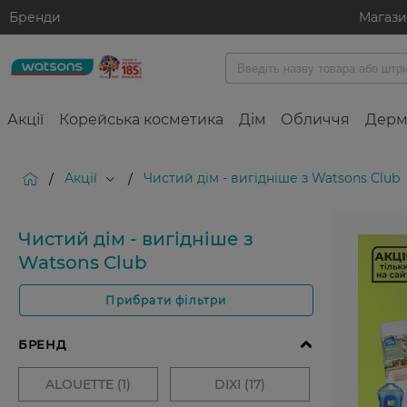
Бренди
Магаз
Акції
Корейська косметика
Дім
Обличчя
Дерм
Акції
Чистий дім - вигідніше з Watsons Club
/
/
Чистий дім - вигідніше з
Watsons Club
Прибрати фільтри