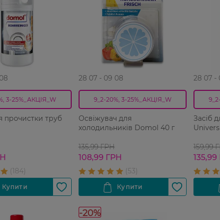
 08
28 07 - 09 08
28 07 -
%, 3-25%_АКЦІЯ_W
9_2-20%, 3-25%_АКЦІЯ_W
9_2
я прочистки труб
Освіжувач для
Засіб 
холодильників Domol 40 г
135,99 ГРН
159,99 
РН
108,99 ГРН
135,99
-20%