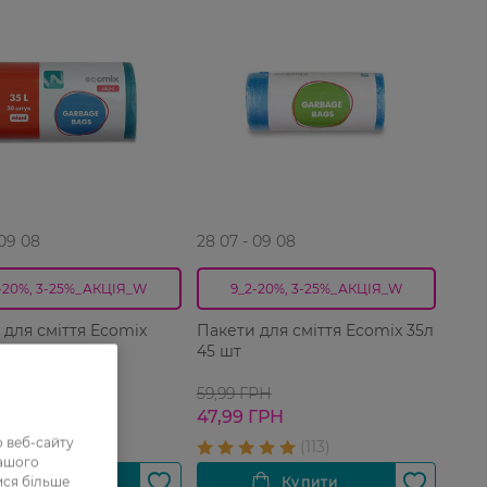
 09 08
28 07 - 09 08
-20%, 3-25%_АКЦІЯ_W
9_2-20%, 3-25%_АКЦІЯ_W
 для сміття Ecomix
Пакети для сміття Ecomix 35л
міцні 35 л 30 шт
45 шт
РН
59,99 ГРН
 ГРН
47,99 ГРН
 веб-сайту
нашого
ися більше