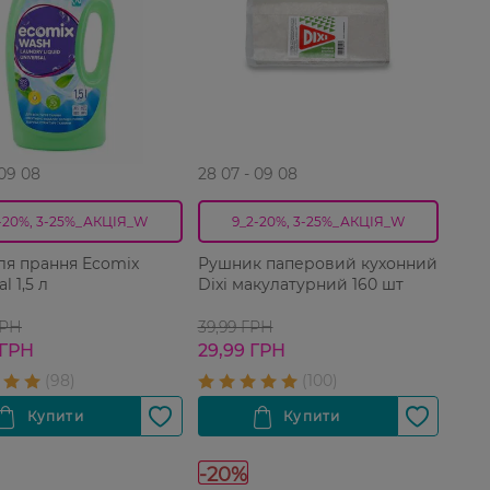
 09 08
28 07 - 09 08
-20%, 3-25%_АКЦІЯ_W
9_2-20%, 3-25%_АКЦІЯ_W
для прання Ecomix
Рушник паперовий кухонний
Universal 1,5 л
Dixi макулатурний 160 шт
ГРН
39,99 ГРН
 ГРН
29,99 ГРН
-20%