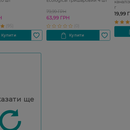
20 шт
Ecological тришаровий 4 шт
каналіз
г
79,99 ГРН
19,99 
Н
63,99 ГРН
азати ще