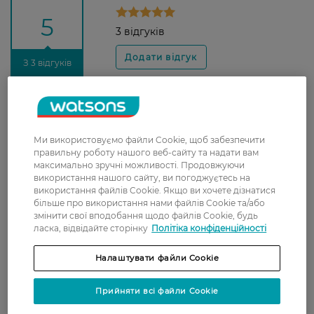
5
3 відгуків
З 3 відгуків
Кирил
Хорошие лезвия. Беру себе не
5 лютого, 2022
первый раз. Доволен. Рекомендую!
Ми використовуємо файли Cookie, щоб забезпечити
правильну роботу нашого веб-сайту та надати вам
максимально зручні можливості. Продовжуючи
використання нашого сайту, ви погоджуєтесь на
Оксана
Бреют отлично, кожу не ранят,
використання файлів Cookie. Якщо ви хочете дізнатися
11 грудня, 2021
хватает на долго, стираются не
більше про використання нами файлів Cookie та/або
очень быстро
змінити свої вподобання щодо файлів Cookie, будь
ласка, відвідайте сторінку
Політіка конфіденційності
Сергій
Голюсь ними вже більше трьох
7 листопада, 2021
років, по якості кращі за інші, в
Налаштувати файли Cookie
тому числі і ціна, вистачає
надовго.
Прийняти всі файли Cookie