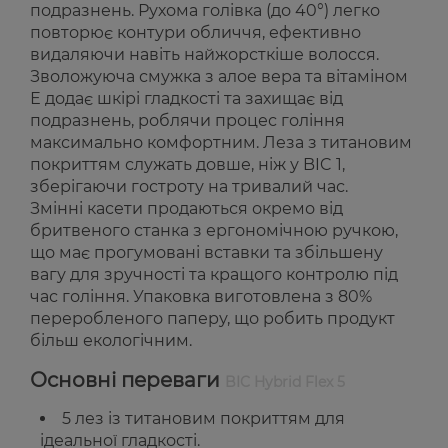
подразнень. Рухома голівка (до 40°) легко
повторює контури обличчя, ефективно
видаляючи навіть найжорсткіше волосся.
Зволожуюча смужка з алое вера та вітаміном
Е додає шкірі гладкості та захищає від
подразнень, роблячи процес гоління
максимально комфортним. Леза з титановим
покриттям служать довше, ніж у BIC 1,
зберігаючи гостроту на тривалий час.
Змінні касети продаються окремо від
бритвеного станка з ергономічною ручкою,
що має прогумовані вставки та збільшену
вагу для зручності та кращого контролю під
час гоління. Упаковка виготовлена з 80%
переробленого паперу, що робить продукт
більш екологічним.
Основні переваги
BIC Hybrid Flex 5
5 лез із титановим покриттям для
ідеальної гладкості.