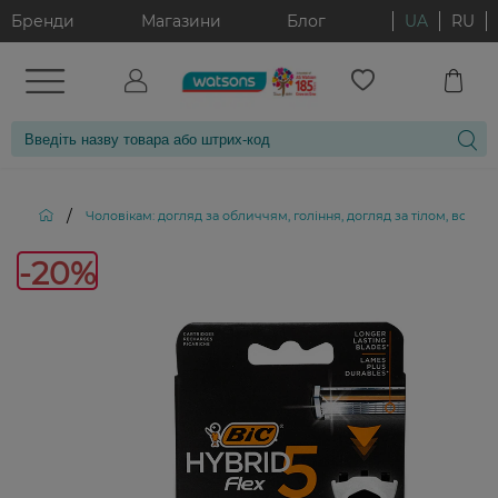
Бренди
Магазини
Блог
UA
RU
/
Чоловікам: догляд за обличчям, гоління, догляд за тілом, волос
-20%