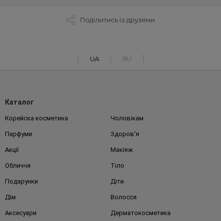
Поділитись із друзями
UA
RU
Каталог
Корейска косметика
Чоловікам
Парфуми
Здоров'я
Акції
Макіяж
Обличчя
Тіло
Подарунки
Діти
Дім
Волосся
Аксесуари
Дерматокосметика