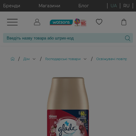
Бренди
Магазини
Блог
UA
RU
/
/
/
/
Дім
Господарські товари
Освіжувачі повітря