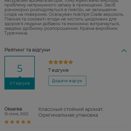
натуральні ароматизатори, тому ефективно вирішує
проблему неприємного запаху в приміщенні. Засіб
рівномірно розподіляється в повітрі, не залишаючи
слідів на поверхнях. Освіжувач повітря Glade аерозоль
Півонія та соковиті ягоди не містить шкідливих для
здоров'я людини добавок та економно витрачається,
завдяки дрібному розпорошенню. Країна-виробник:
Туреччина.
Рейтинг та відгуки
5
7 відгуків
З 7 відгуків
Oksanka
Классный стойкий аромат.
10 січня, 2022
Оригинальная упаковка