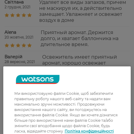
Світлана
Удаляет все виды запахов, причем
2 грудня, 2021
не маскируя их, а действительно
замещает. Увлажняет и освежает
воздух в доме
Alena
Приятный аромат. Держится
20 жовтня, 2021
долго, и хватает баллончика на
длительное время.
Валерій
Освежитель имеет приятный
28 вересня, 2021
аромат, хорошо освежает
помещение, стойкий.
Рекомендую!
Alina
Классный, хорошо освежает,
10 серпня, 2021
аромат приятный, свежий, не
Ми використовуємо файли Cookie, щоб забезпечити
навязчивый.
правильну роботу нашого веб-сайту та надати вам
максимально зручні можливості. Продовжуючи
використання нашого сайту, ви погоджуєтесь на
використання файлів Cookie. Якщо ви хочете дізнатися
Показати ще
більше про використання нами файлів Cookie та/або
змінити свої вподобання щодо файлів Cookie, будь
ласка, відвідайте сторінку
Політіка конфіденційності