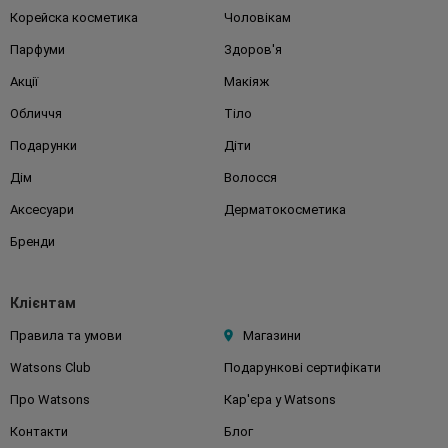
Корейска косметика
Чоловікам
Парфуми
Здоров'я
Акції
Макіяж
Обличчя
Тіло
Подарунки
Діти
Дім
Волосся
Аксесуари
Дерматокосметика
Бренди
Клієнтам
Правила та умови
Магазини
Watsons Club
Подарункові сертифікати
Про Watsons
Кар'єра у Watsons
Контакти
Блог