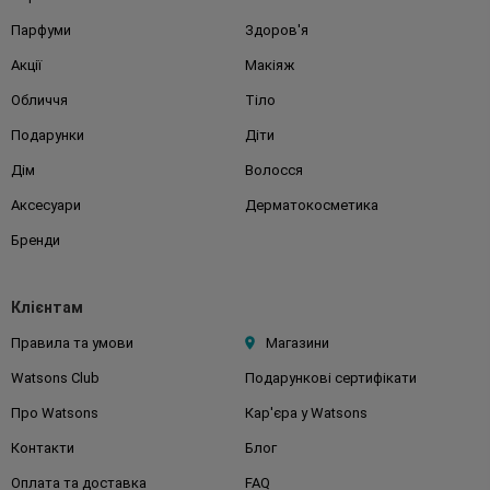
Парфуми
Здоров'я
Акції
Макіяж
Обличчя
Тіло
Подарунки
Діти
Дім
Волосся
Аксесуари
Дерматокосметика
Бренди
Клієнтам
Правила та умови
Магазини
Watsons Club
Подарункові сертифікати
Про Watsons
Кар'єра у Watsons
Контакти
Блог
Оплата та доставка
FAQ