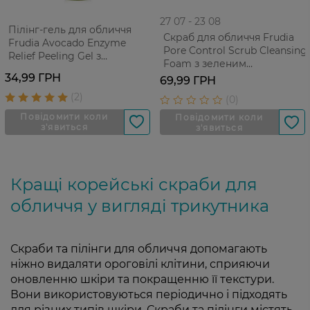
27 07 - 23 08
Пілінг-гель для обличчя
Скраб для обличчя Frudia
Frudia Avocado Enzyme
Pore Control Scrub Cleansing
Relief Peeling Gel з
Foam з зеленим
ензимами авокадо 15 г
виноградом Для
34,99 ГРН
69,99 ГРН
проблемної жирної шкіри
30 г
Кращі корейські скраби для
обличчя у вигляді трикутника
Скраби та пілінги для обличчя допомагають
ніжно видаляти ороговілі клітини, сприяючи
оновленню шкіри та покращенню її текстури.
Вони використовуються періодично і підходять
для різних типів шкіри. Скраби та пілінги містять