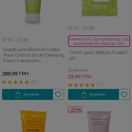
27 07 - 23 08
Знижка 25%. При купівлі від 2 од.
27 07 - 23 08
додатково 5%, від 3 од.-10%
Скраб для обличчя Frudia
Пілінг диск Welcos Frudia 1
Pore Control Scrub Cleansing
шт
Foam з зеленим
виноградом Для
39,99 ГРН
проблемної жирної шкіри
289,99 ГРН
29,99 ГРН
145 г
-25%