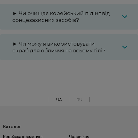
► Чи очищає корейський пілінг від
сонцезахисних засобів?
► Чи можу я використовувати
скраб для обличчя на всьому тілі?
UA
RU
Каталог
Корейска косметика
Чоловікам