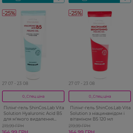
-25%
-25%
27 07 - 23 08
27 07 - 23 08
0_Спец.ціна
0_Спец.ціна
Пілінг-гель ShinCos.Lab Vita
Пілінг-гель ShinCos.Lab Vita
Solution Hyaluronic Acid B5
Solution з ніацинамідом і
для м'якого видалення
вітаміном B5 120 мл
відмерлих клітин шкіри та
219,99 ГРН
219,99 ГРН
очищення пор 120 мл
164,99 ГРН
164,99 ГРН