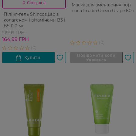
0_Спец.ціна
Маска для зменшення пор
носа Frudia Green Grape 60 г
Пілінг-гель Shincos.Lab з
колагеном і вітамінами B3 і
B5 120 мл
219,99 ГРН
164,99 ГРН