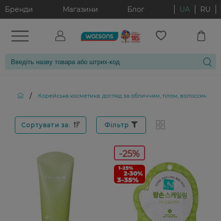
Бренди
Магазини
Блог
UA
RU
/
Корейська косметика: догляд за обличчям, тілом, волоссям і д
Сортувати за:
Фільтр
-25%