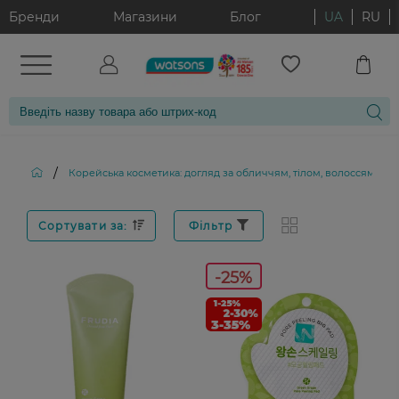
Бренди
Магазини
Блог
UA
RU
/
Корейська косметика: догляд за обличчям, тілом, волоссям і д
Сортувати за:
Фільтр
-25%