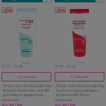
-25%
-25%
27 07 - 23 08
27 07 - 23 08
0_Спец.ціна
0_Спец.ціна
Пілінг-гель ShinCos.Lab Vita
Пілінг-гель ShinCos.Lab Vita
Solution Hyaluronic Acid B5
Solution з ніацинамідом і
для м'якого видалення
вітаміном B5 120 мл
відмерлих клітин шкіри та
219,99 ГРН
219,99 ГРН
очищення пор 120 мл
164,99 ГРН
164,99 ГРН