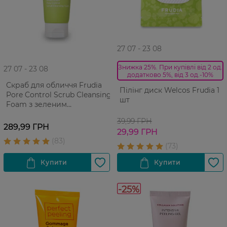
27 07 - 23 08
Знижка 25%. При купівлі від 2 од.
27 07 - 23 08
додатково 5%, від 3 од.-10%
Скраб для обличчя Frudia
Пілінг диск Welcos Frudia 1
Pore Control Scrub Cleansing
шт
Foam з зеленим
виноградом Для
39,99 ГРН
проблемної жирної шкіри
289,99 ГРН
29,99 ГРН
145 г
-25%