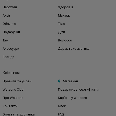
Парфуми
Здоров'я
Акції
Макіяж
Обличчя
Тіло
Подарунки
Діти
Дім
Волосся
Аксесуари
Дерматокосметика
Бренди
Клієнтам
Правила та умови
Магазини
Watsons Club
Подарункові сертифікати
Про Watsons
Кар'єра у Watsons
Контакти
Блог
Оплата та доставка
FAQ