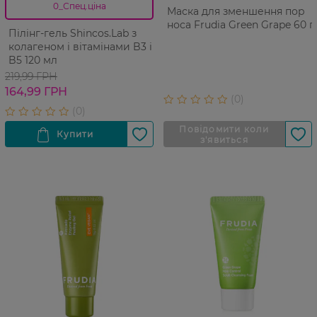
0_Спец.ціна
Маска для зменшення пор
носа Frudia Green Grape 60 г
Пілінг-гель Shincos.Lab з
колагеном і вітамінами B3 і
B5 120 мл
219,99 ГРН
164,99 ГРН