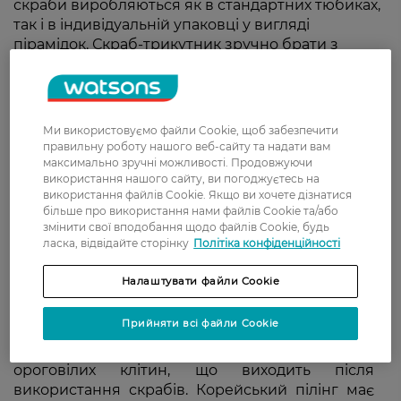
скраби виробляються як в стандартних тюбиках,
так і в індивідуальній упаковці у вигляді
пірамідок. Скраб-трикутник зручно брати з
собою в поїздку або користуватися в домашніх
умовах. При регулярному використанні
корейського пілінгу для обличчя поліпшується
тон, зменшується поява чорних крапок і інших
Ми використовуємо файли Cookie, щоб забезпечити
дерматологічних проблем.
правильну роботу нашого веб-сайту та надати вам
максимально зручні можливості. Продовжуючи
використання нашого сайту, ви погоджуєтесь на
використання файлів Cookie. Якщо ви хочете дізнатися
більше про використання нами файлів Cookie та/або
змінити свої вподобання щодо файлів Cookie, будь
Види корейської косметики:
ласка, відвідайте сторінку
Політіка конфіденційності
обираємо скраб для обличчя
Налаштувати файли Cookie
Прийняти всі файли Cookie
Правильний догляд за шкірою обов'язково
повинен включати ефективну чистку
ороговілих клітин, що виходить після
використання скрабів. Корейський пілінг має