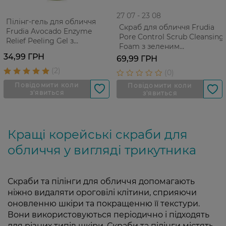
27 07 - 23 08
Пілінг-гель для обличчя
Скраб для обличчя Frudia
Frudia Avocado Enzyme
Pore Control Scrub Cleansing
Relief Peeling Gel з
Foam з зеленим
ензимами авокадо 15 г
виноградом Для
34,99 ГРН
69,99 ГРН
проблемної жирної шкіри
30 г
Кращі корейські скраби для
обличчя у вигляді трикутника
Скраби та пілінги для обличчя допомагають
ніжно видаляти ороговілі клітини, сприяючи
оновленню шкіри та покращенню її текстури.
Вони використовуються періодично і підходять
для різних типів шкіри. Скраби та пілінги містять