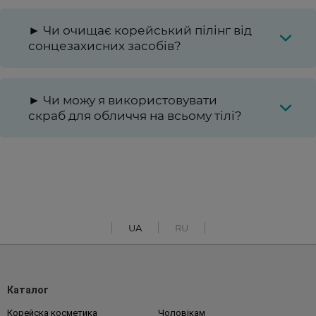
► Чи очищає корейський пілінг від
сонцезахисних засобів?
► Чи можу я використовувати
скраб для обличчя на всьому тілі?
UA
RU
Каталог
Корейска косметика
Чоловікам