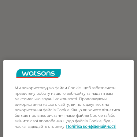
Ми використовуємо файли Cookie, щоб забезпечити
правильну роботу нашого веб-сайту та надати вам
максимально зручні можливості. Продовжуючи
використання нашого сайту, ви погоджуєтесь на
використання файлів Cookie. Якщо ви хочете дізнатися
більше про використання нами файлів Cookie та/або
змінити свої вподобання щодо файлів Cookie, будь
ласка, відвідайте сторінку
Політіка конфіденційності