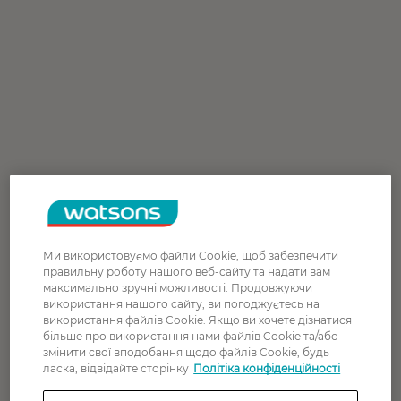
Ми використовуємо файли Cookie, щоб забезпечити
правильну роботу нашого веб-сайту та надати вам
максимально зручні можливості. Продовжуючи
використання нашого сайту, ви погоджуєтесь на
використання файлів Cookie. Якщо ви хочете дізнатися
більше про використання нами файлів Cookie та/або
змінити свої вподобання щодо файлів Cookie, будь
ласка, відвідайте сторінку
Політіка конфіденційності