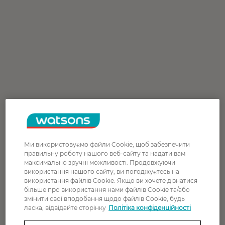
Ми використовуємо файли Cookie, щоб забезпечити
правильну роботу нашого веб-сайту та надати вам
максимально зручні можливості. Продовжуючи
використання нашого сайту, ви погоджуєтесь на
використання файлів Cookie. Якщо ви хочете дізнатися
більше про використання нами файлів Cookie та/або
змінити свої вподобання щодо файлів Cookie, будь
ласка, відвідайте сторінку
Політіка конфіденційності