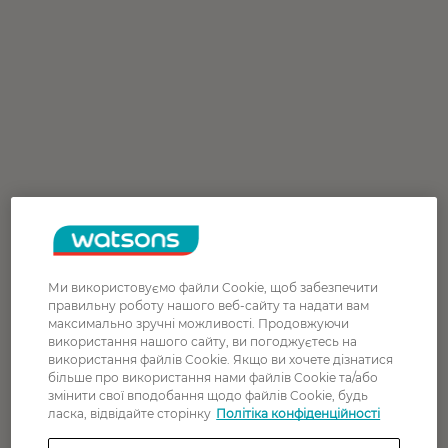
Ми використовуємо файли Cookie, щоб забезпечити
правильну роботу нашого веб-сайту та надати вам
максимально зручні можливості. Продовжуючи
використання нашого сайту, ви погоджуєтесь на
використання файлів Cookie. Якщо ви хочете дізнатися
більше про використання нами файлів Cookie та/або
змінити свої вподобання щодо файлів Cookie, будь
ласка, відвідайте сторінку
Політіка конфіденційності