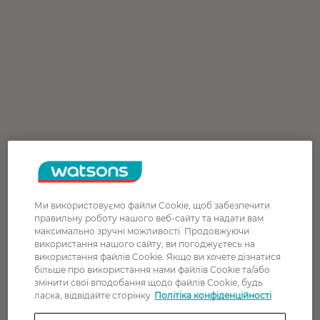
Ми використовуємо файли Cookie, щоб забезпечити
правильну роботу нашого веб-сайту та надати вам
максимально зручні можливості. Продовжуючи
використання нашого сайту, ви погоджуєтесь на
використання файлів Cookie. Якщо ви хочете дізнатися
більше про використання нами файлів Cookie та/або
змінити свої вподобання щодо файлів Cookie, будь
ласка, відвідайте сторінку
Політіка конфіденційності