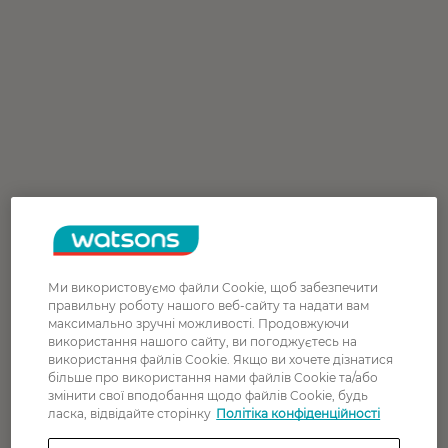
Ми використовуємо файли Cookie, щоб забезпечити
правильну роботу нашого веб-сайту та надати вам
максимально зручні можливості. Продовжуючи
використання нашого сайту, ви погоджуєтесь на
використання файлів Cookie. Якщо ви хочете дізнатися
більше про використання нами файлів Cookie та/або
змінити свої вподобання щодо файлів Cookie, будь
ласка, відвідайте сторінку
Політіка конфіденційності