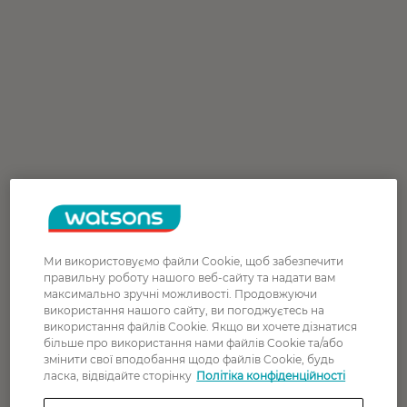
Ми використовуємо файли Cookie, щоб забезпечити
правильну роботу нашого веб-сайту та надати вам
максимально зручні можливості. Продовжуючи
використання нашого сайту, ви погоджуєтесь на
використання файлів Cookie. Якщо ви хочете дізнатися
більше про використання нами файлів Cookie та/або
змінити свої вподобання щодо файлів Cookie, будь
ласка, відвідайте сторінку
Політіка конфіденційності