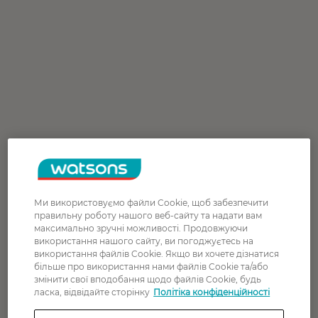
Ми використовуємо файли Cookie, щоб забезпечити
правильну роботу нашого веб-сайту та надати вам
максимально зручні можливості. Продовжуючи
використання нашого сайту, ви погоджуєтесь на
використання файлів Cookie. Якщо ви хочете дізнатися
більше про використання нами файлів Cookie та/або
змінити свої вподобання щодо файлів Cookie, будь
ласка, відвідайте сторінку
Політіка конфіденційності