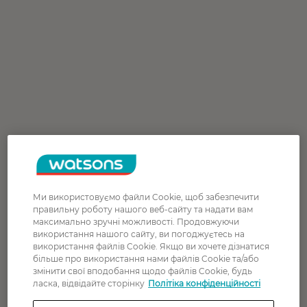
Ми використовуємо файли Cookie, щоб забезпечити
правильну роботу нашого веб-сайту та надати вам
максимально зручні можливості. Продовжуючи
використання нашого сайту, ви погоджуєтесь на
використання файлів Cookie. Якщо ви хочете дізнатися
більше про використання нами файлів Cookie та/або
змінити свої вподобання щодо файлів Cookie, будь
ласка, відвідайте сторінку
Політіка конфіденційності