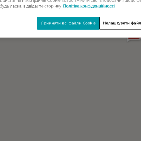
ористання нами файлів Cookie та/або змінити свої вподобання щодо ф
 будь ласка, відвідайте сторінку
Політіка конфіденційності
Прийняти всі файли Cookie
Налаштувати файл