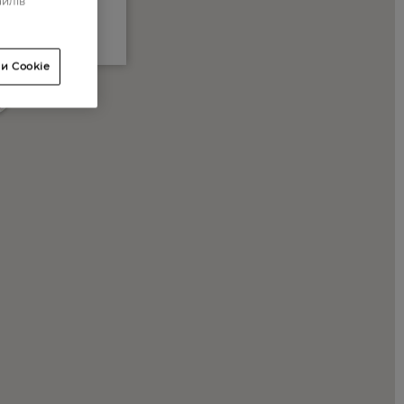
айлів
и Cookie