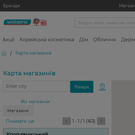
Бренди
Магаз
Акції
Корейська косметика
Дім
Обличчя
Дерм
Карта магазинiв
/
Карта магазинiв
Всі магазини