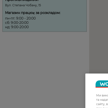
Ми вико
та над
сайту, 