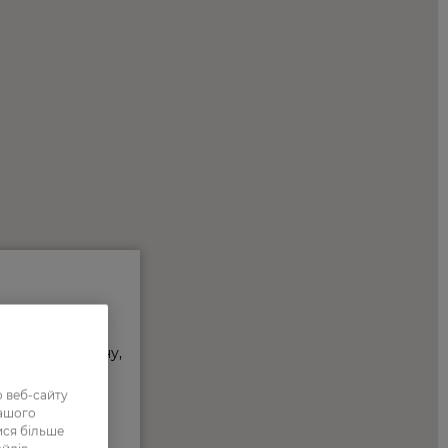
 веб-сайту
нашого
ися більше