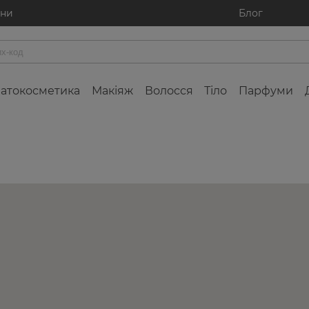
ини
Блог
атокосметика
Макіяж
Волосся
Тіло
Парфуми