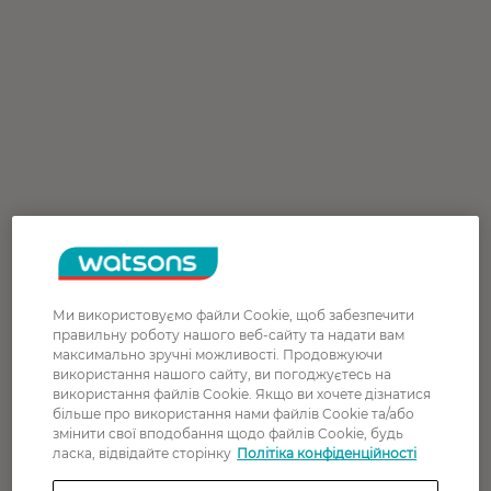
Ми використовуємо файли Cookie, щоб забезпечити
правильну роботу нашого веб-сайту та надати вам
максимально зручні можливості. Продовжуючи
використання нашого сайту, ви погоджуєтесь на
використання файлів Cookie. Якщо ви хочете дізнатися
більше про використання нами файлів Cookie та/або
змінити свої вподобання щодо файлів Cookie, будь
ласка, відвідайте сторінку
Політіка конфіденційності