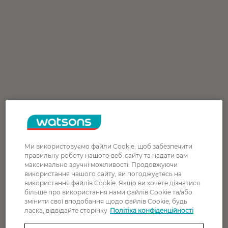
Ми використовуємо файли Cookie, щоб забезпечити
правильну роботу нашого веб-сайту та надати вам
максимально зручні можливості. Продовжуючи
використання нашого сайту, ви погоджуєтесь на
використання файлів Cookie. Якщо ви хочете дізнатися
більше про використання нами файлів Cookie та/або
змінити свої вподобання щодо файлів Cookie, будь
ласка, відвідайте сторінку
Політіка конфіденційності