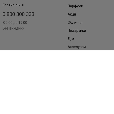
Гаряча лінія
Парфуми
0 800 300 333
Акції
Обличчя
З 9:00 до 19:00
Без вихідних
Подарунки
Дім
Аксесуари
Бренди