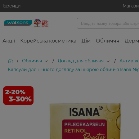
Бренди
Магаз
Акції
Корейська косметика
Дім
Обличчя
Дерм
Обличчя
Догляд для обличчя
Антивік
/
/
/
Капсули для нічного догляду за шкірою обличчя Isana Nig