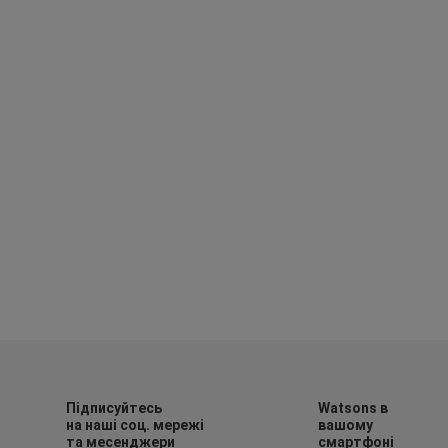
Підписуйтесь
Watsons в
на наші соц. мережі
вашому
та месенджери
смартфоні