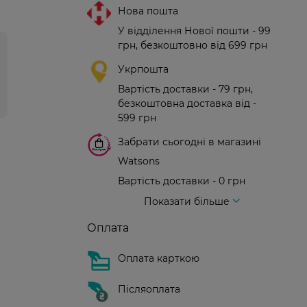
Нова пошта
У відділення Нової пошти - 99
грн, безкоштовно від 699 грн
Укрпошта
Вартість доставки - 79 грн,
безкоштовна доставка від -
599 грн
Забрати сьогодні в магазині
Watsons
Вартість доставки - 0 грн
Вартість доставки - 99 грн, безкоштовна доставка від - 699 грн
Доставка кур'єром нової пошти
Вартість доставки - 150 грн (до парадного)
Показати більше
Оплата
Оплата карткою
Післяоплата