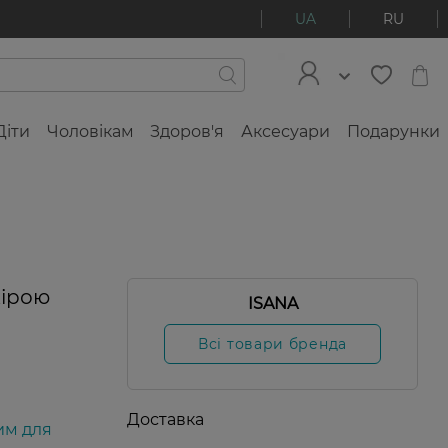
UA
RU
Діти
Чоловікам
Здоров'я
Аксесуари
Подарунки
кірою
ISANA
Всі товари бренда
Доставка
им для