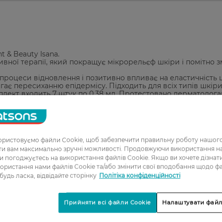
 & Beauty Isana.
сивної терапії, який покращує мікрорельєф шкіри і помітно 
процеси відновлення і позитивно впливає на еластичність 
гає пересиханню епідермісу. Підходить для всіх типів шкіри
лект входить 7 штук по 0,38 мл. Протестовано дерматолога
рнет-магазині Watsons.
ристовуємо файли Cookie, щоб забезпечити правильну роботу нашого
ати вам максимально зручні можливості. Продовжуючи використання 
ви погоджуєтесь на використання файлів Cookie. Якщо ви хочете дізнат
ористання нами файлів Cookie та/або змінити свої вподобання щодо ф
 будь ласка, відвідайте сторінку
Політіка конфіденційності
1
2
Прийняти всі файли Cookie
Налаштувати файл
3