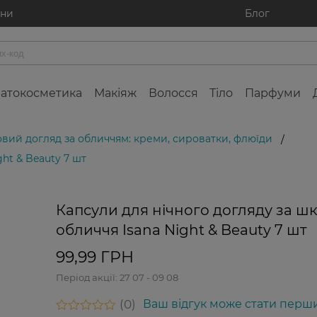
ини
Блог
атокосметика
Макіяж
Волосся
Тіло
Парфуми
овий догляд за обличчям: креми, сироватки, флюїди
/
ht & Beauty 7 шт
Капсули для нічного догляду за ш
обличчя Isana Night & Beauty 7 шт
99,99 ГРН
Період акції:
27 07 - 09 08
0
Ваш відгук може стати перш