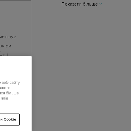
Показати більше
зменшує
шкіри.
.
ми і
 веб-сайту
нашого
ися більше
айлів
0
0
и Cookie
0