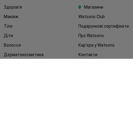
Здоров'я
Магазини
Макіяж
Watsons Club
Тіло
Подарункові сертифікати
Діти
Про Watsons
Волосся
Кар'єра у Watsons
Дерматокосметика
Контакти
Блог
Оплата та доставка
FAQ
Політика конфіденційності
Публічна оферта
ЗМІ про нас
Повернення замовлення