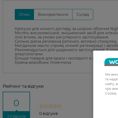
Опис
Використання
Склад
Капсули для нічного догляду за шкірою обличчя Night
Містять високоякісний, зміцнюючий засіб для інтен
лінії втоми, за умови регулярного застосування.
Сильно діюча речовина ретинол, активно стимулює 
Мигдальне масло сприяє нічний регенерації і запобі
Рекомендується для щоденного застосування. У комп
алергологами.
Більше товарів для краси і молодості в нашому інте
Країна-виробник: Німеччина
Ми вико
та над
сайту, 
Рейтинг та відгуки
про вик
Cookie,
0
0 відгуків
З 0 відгуків