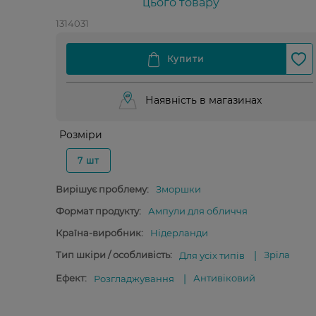
цього товару
1314031
Наявність в магазинах
Розміри
7 шт
Вирішує проблему:
Зморшки
Формат продукту:
Ампули для обличчя
Країна-виробник:
Нідерланди
Тип шкіри / особливість:
Зріла
Для усіх типів
Ефект:
Антивіковий
Розгладжування