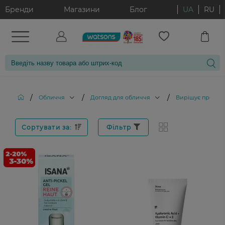
Бренди
Магазини
Блог
UA
RU
/
/
/
Обличчя
Догляд для обличчя
Вирішує пробле
Сортувати за:
Фільтр