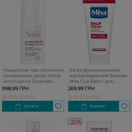
Концентрат при хронічному
Багатофункціональний
почервонінні шкіри Avene
відновлювальний бальзам
Antirougeurs Rosamed
Mixa Cica Balm+ для
Chronic Redness Concentrate
подразненої сухої чутливої
998,99 ГРН
269,99 ГРН
30 мл
шкіри немовлят, дітей та
дорослих 50 мл
-25%