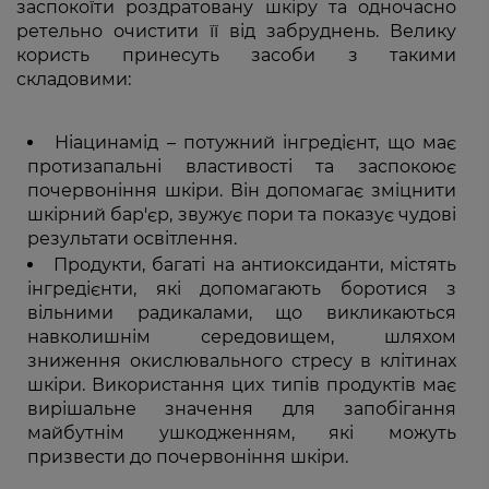
заспокоїти роздратовану шкіру та одночасно
ретельно очистити її від забруднень. Велику
користь принесуть засоби з такими
складовими:
Ніацинамід – потужний інгредієнт, що має
протизапальні властивості та заспокоює
почервоніння шкіри. Він допомагає зміцнити
шкірний бар'єр, звужує пори та показує чудові
результати освітлення.
Продукти, багаті на антиоксиданти, містять
інгредієнти, які допомагають боротися з
вільними радикалами, що викликаються
навколишнім середовищем, шляхом
зниження окислювального стресу в клітинах
шкіри. Використання цих типів продуктів має
вирішальне значення для запобігання
майбутнім ушкодженням, які можуть
призвести до почервоніння шкіри.