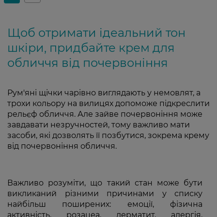
Щоб отримати ідеальний тон
шкіри, придбайте крем для
обличчя від почервоніння
Рум'яні щічки чарівно виглядають у немовлят, а
трохи кольору на вилицях допоможе підкреслити
рельєф обличчя. Але зайве почервоніння може
завдавати незручностей, тому важливо мати
засоби, які дозволять її позбутися, зокрема крему
від почервоніння обличчя.
Важливо розуміти, що такий стан може бути
викликаний різними причинами у списку
найбільш поширених: емоції, фізична
активність, розацеа, дерматит, алергія,