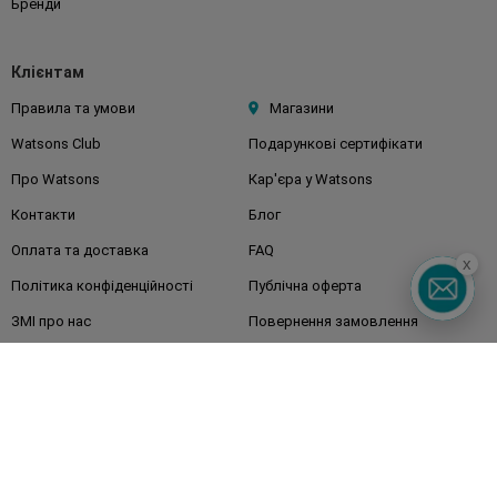
Бренди
Клієнтам
Правила та умови
Магазини
Watsons Club
Подарункові сертифікати
Про Watsons
Кар'єра у Watsons
Контакти
Блог
Оплата та доставка
FAQ
x
Політика конфіденційності
Публічна оферта
ЗМІ про нас
Повернення замовлення
Підписуйтесь
на наші соц. мережі
та месенджери
Watsons в вашому смартфоні