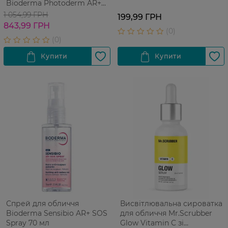
Bioderma Photoderm AR+
SPF50+ від почервоніння 40
1 054,99 ГРН
199,99 ГРН
мл
843,99 ГРН
Спрей для обличчя
Висвітлювальна сироватка
Bioderma Sensibio AR+ SOS
для обличчя Mr.Scrubber
Spray 70 мл
Glow Vitamin C зі