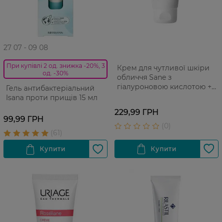
27 07 - 09 08
При купівлі 2 од. знижка -20%, 3
Крем для чутливої шкіри
од. -30%
обличчя Sane з
гіалуроновою кислотою +
Гель антибактеріальний
вітамін С+Е 40 мл
Isana проти прищів 15 мл
229,99 ГРН
99,99 ГРН