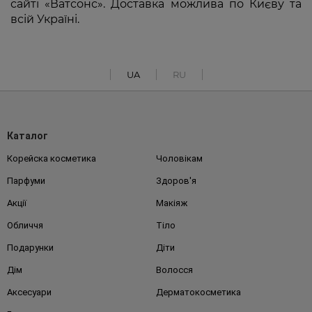
сайті «Ватсонс». Доставка можлива по Києву та
всій Україні.
UA
RU
Каталог
Корейска косметика
Чоловікам
Парфуми
Здоров'я
Акції
Макіяж
Обличчя
Тіло
Подарунки
Діти
Дім
Волосся
Аксесуари
Дерматокосметика