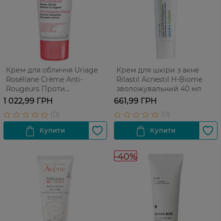
Крем для обличчя Uriage
Крем для шкіри з акне
Roséliane Crème Anti-
Rilastil Acnestil H-Biome
Rougeurs Проти
зволожувальний 40 мл
почервонінь 40 мл
1 022,99 ГРН
661,99 ГРН
-40%