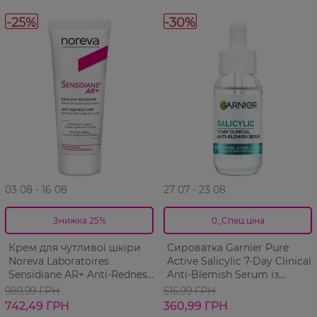
-25%
-30%
03 08 - 16 08
27 07 - 23 08
Знижка 25%
0_Спец.ціна
Крем для чутливої шкіри
Сироватка Garnier Pure
Noreva Laboratoires
Active Salicylic 7-Day Clinical
Sensidiane AR+ Anti-Redness
Anti-Blemish Serum із
Care при Куперозі та
Саліциловою кислотою
989,99 ГРН
515,99 ГРН
Розацеа 30 мл
Проти недосконалостей
742,49 ГРН
360,99 ГРН
шкіри обличчя 30 мл