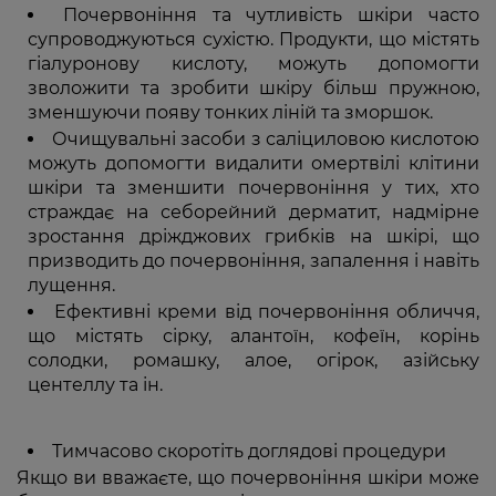
Почервоніння та чутливість шкіри часто
супроводжуються сухістю. Продукти, що містять
гіалуронову кислоту, можуть допомогти
зволожити та зробити шкіру більш пружною,
зменшуючи появу тонких ліній та зморшок.
Очищувальні засоби з саліциловою кислотою
можуть допомогти видалити омертвілі клітини
шкіри та зменшити почервоніння у тих, хто
страждає на себорейний дерматит, надмірне
зростання дріжджових грибків на шкірі, що
призводить до почервоніння, запалення і навіть
лущення.
Ефективні креми від почервоніння обличчя,
що містять сірку, алантоїн, кофеїн, корінь
солодки, ромашку, алое, огірок, азійську
центеллу та ін.
Тимчасово скоротіть доглядові процедури
Якщо ви вважаєте, що почервоніння шкіри може