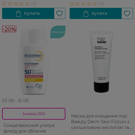
-20%
Новинка
03 08 - 16 08
Знижка 20%
Mаска для очищення пор
Beauty Derm Skin Fiction з
Сонцезахисний ультра
саліциловою кислотою та
флюїд для обличчя
ягодами годжі 75 мл