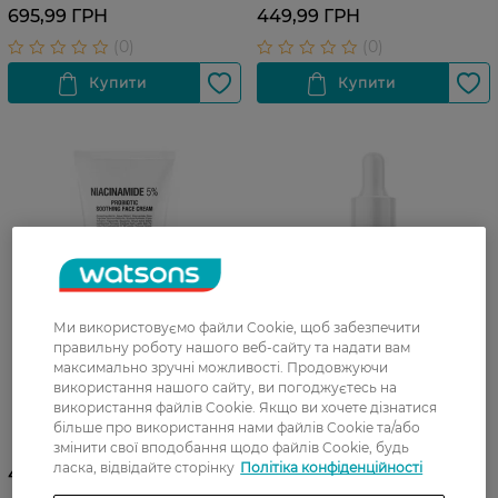
стабільним вітаміном С 30
695,99 ГРН
449,99 ГРН
мл
Ми використовуємо файли Cookie, щоб забезпечити
правильну роботу нашого веб-сайту та надати вам
максимально зручні можливості. Продовжуючи
використання нашого сайту, ви погоджуєтесь на
Заспокійливий крем для
Сироватка для обличчя
використання файлів Cookie. Якщо ви хочете дізнатися
обличчя Mr.Scrubber
Mr.Scrubber Niacinamide 1%
більше про використання нами файлів Cookie та/або
Niacinamide 5% з
заспокійлива 30 мл
змінити свої вподобання щодо файлів Cookie, будь
Ніацинамідом і
ласка, відвідайте сторінку
Політіка конфіденційності
419,99 ГРН
389,99 ГРН
Пробіотиком 50 г