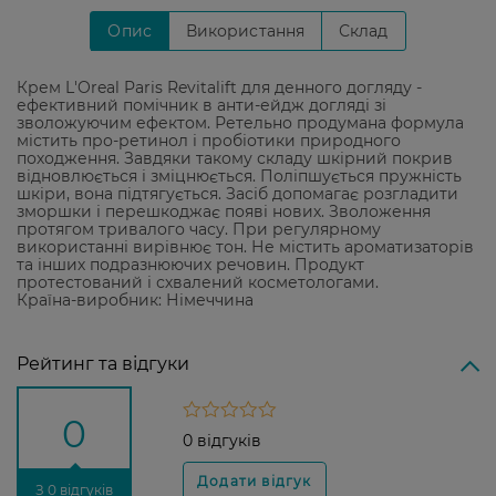
Опис
Використання
Склад
Крем L'Oreal Paris Revitalift для денного догляду -
ефективний помічник в анти-ейдж догляді зі
зволожуючим ефектом. Ретельно продумана формула
містить про-ретинол і пробіотики природного
походження. Завдяки такому складу шкірний покрив
відновлюється і зміцнюється. Поліпшується пружність
шкіри, вона підтягується. Засіб допомагає розгладити
зморшки і перешкоджає появі нових. Зволоження
протягом тривалого часу. При регулярному
використанні вирівнює тон. Не містить ароматизаторів
та інших подразнюючих речовин. Продукт
протестований і схвалений косметологами.
Країна-виробник: Німеччина
Рейтинг та відгуки
0
0 відгуків
З 0 відгуків