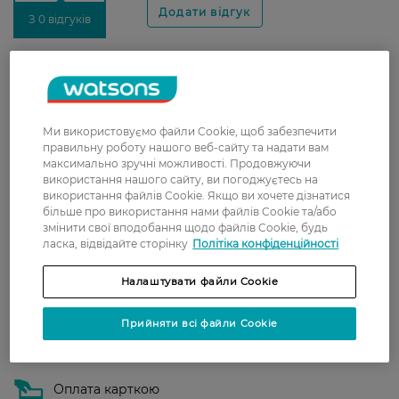
З 0 відгуків
Доставка
Нова пошта
Ми використовуємо файли Cookie, щоб забезпечити
У відділення Нової пошти - 99 грн,
правильну роботу нашого веб-сайту та надати вам
безкоштовно від 699 грн
максимально зручні можливості. Продовжуючи
використання нашого сайту, ви погоджуєтесь на
Укрпошта
використання файлів Cookie. Якщо ви хочете дізнатися
більше про використання нами файлів Cookie та/або
Вартість доставки - 79 грн, безкоштовна
змінити свої вподобання щодо файлів Cookie, будь
доставка від - 599 грн
ласка, відвідайте сторінку
Політіка конфіденційності
Забрати сьогодні в магазині Watsons
Налаштувати файли Cookie
Вартість доставки - 0 грн
Вартість доставки - 99 грн, безкоштовна доставка від - 699 грн
Показати більше
Прийняти всі файли Cookie
Оплата
Оплата карткою