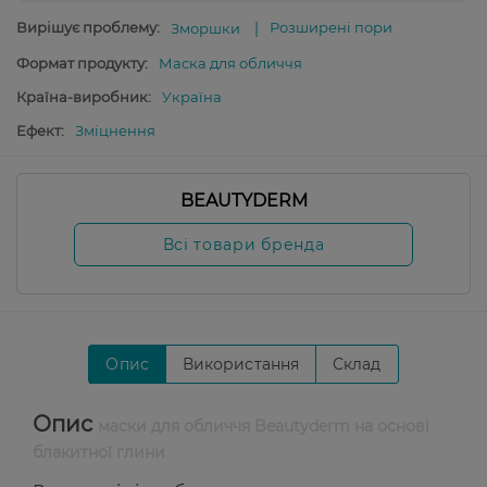
Вирішує проблему:
Розширені пори
Зморшки
Формат продукту:
Маска для обличчя
Країна-виробник:
Україна
Ефект:
Зміцнення
BEAUTYDERM
Всі товари бренда
Опис
Використання
Склад
Опис
маски для обличчя Beautyderm на основі
блакитної глини