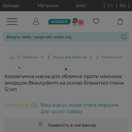
Бренди
Магазини
Блог
UA
RU
/
/
/
Обличчя
Маски для обличчя
Косметична маска
Косметична маска для обличчя проти мімічних
зморшок Beautyderm на основі блакитної глини
12 мл
0
Ваш відгук може стати першим
для цього товару
Наявність в магазинах