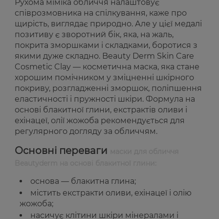
Рухома міміка обличчя налаштовує
співрозмовника на спілкування, каже про
щирість, виглядає природно. Але у цієї медалі
позитиву є зворотний бік, яка, на жаль,
покрита зморшками і складками, боротися з
якими дуже складно. Beauty Derm Skin Care
Cosmetic Clay — косметична маска, яка стане
хорошим помічником у зміцненні шкірного
покриву, розгладженні зморшок, поліпшення
еластичності і пружності шкіри. Формула на
основі блакитної глини, екстрактів оливи і
ехінацеї, олії жожоба рекомендується для
регулярного догляду за обличчям.
Основні переваги
маски для обличчя
Beautyderm на основі блакитної глини:
основа — блакитна глина;
містить екстракти оливи, ехінацеї і олію
жожоба;
насичує клітини шкіри мінералами і