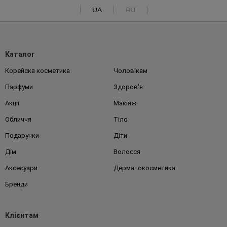
UA
RU
Каталог
Корейска косметика
Чоловікам
Парфуми
Здоров'я
Акції
Макіяж
Обличчя
Тіло
Подарунки
Діти
Дім
Волосся
Аксесуари
Дерматокосметика
Бренди
Клієнтам