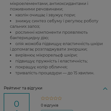
мікроелементами, антиоксидантами і
поживними речовинами;
каолін очищає і звужує пори;
знижує синтез себуму і регулює роботу
сальних залоз;
рослинні компоненти проявляють
бактерицидну дію;
олія жожоба підвищує еластичність шкіри
і допомагає розгладжувати зморшки;
вирівнює мікрорельєф шкіри;
підвищує пружність і еластичність;
покращує колір обличчя;
тривалість процедури — до 15 хвилин.
Рейтинг та відгуки
0
0 відгуків