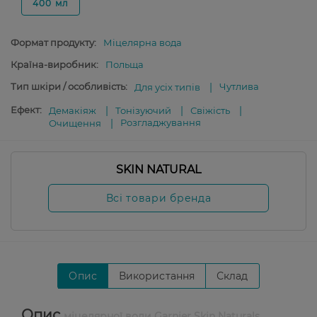
400 мл
Формат продукту:
Міцелярна вода
Країна-виробник:
Польща
Тип шкіри / особливість:
Чутлива
Для усіх типів
Ефект:
Демакіяж
Тонізуючий
Свіжість
Розгладжування
Очищення
SKIN NATURAL
Всі товари бренда
Опис
Використання
Склад
Опис
міцелярної води Garnier Skin Naturals