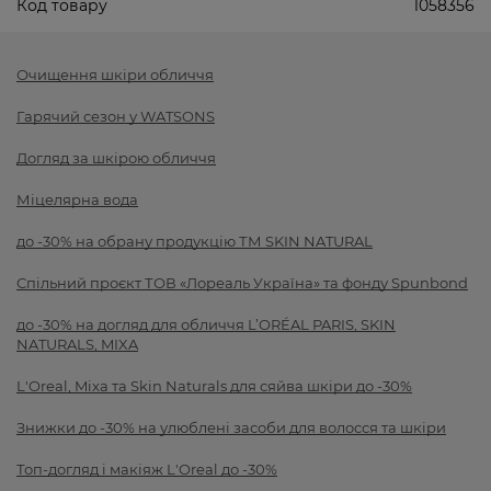
Код товару
1058356
Очищення шкіри обличчя
Гарячий сезон у WATSONS
Догляд за шкірою обличчя
Міцелярна вода
до -30% на обрану продукцію ТМ SKIN NATURAL
Спільний проєкт ТОВ «Лореаль Україна» та фонду Spunbond
до -30% на догляд для обличчя L’ORÉAL PARIS, SKIN
NATURALS, MIXA
L'Oreal, Mixa та Skin Naturals для сяйва шкіри до -30%
Знижки до -30% на улюблені засоби для волосся та шкіри
Топ-догляд і макіяж L'Oreal до -30%