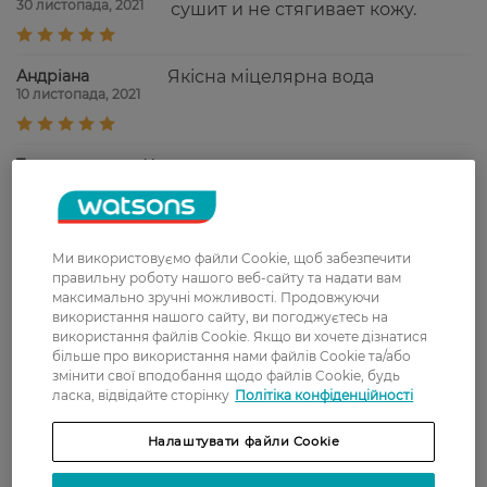
30 листопада, 2021
сушит и не стягивает кожу.
Андріана
Якісна міцелярна вода
10 листопада, 2021
Тамара
Хорошая, качественная вода,
21 жовтня, 2021
удаляет макияж и не щиплет глаза.
Тeтяна
Вода хорошо очищает даже
Ми використовуємо файли Cookie, щоб забезпечити
25 вересня, 2021
стойкий макияж и освежает кожу.
правильну роботу нашого веб-сайту та надати вам
максимально зручні можливості. Продовжуючи
використання нашого сайту, ви погоджуєтесь на
використання файлів Cookie. Якщо ви хочете дізнатися
більше про використання нами файлів Cookie та/або
Показати ще
змінити свої вподобання щодо файлів Cookie, будь
ласка, відвідайте сторінку
Політіка конфіденційності
Доставка
Налаштувати файли Cookie