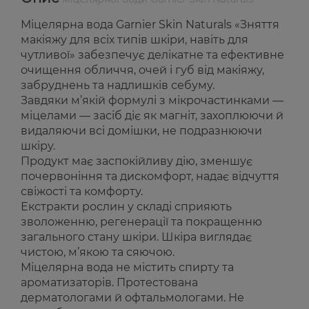
Міцелярна вода Garnier Skin Naturals «Зняття
макіяжу для всіх типів шкіри, навіть для
чутливої» забезпечує делікатне та ефективне
очищення обличчя, очей і губ від макіяжу,
забруднень та надлишків себуму.
Завдяки м’якій формулі з мікрочастинками —
міцелами — засіб діє як магніт, захоплюючи й
видаляючи всі домішки, не подразнюючи
шкіру.
Продукт має заспокійливу дію, зменшує
почервоніння та дискомфорт, надає відчуття
свіжості та комфорту.
Екстракти рослин у складі сприяють
зволоженню, регенерації та покращенню
загального стану шкіри. Шкіра виглядає
чистою, м’якою та сяючою.
Міцелярна вода не містить спирту та
ароматизаторів. Протестована
дерматологами й офтальмологами. Не