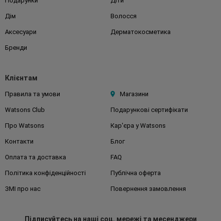
Подарунки
Діти
Дім
Волосся
Аксесуари
Дерматокосметика
Бренди
Клієнтам
Правила та умови
Магазини
Watsons Club
Подарункові сертифікати
Про Watsons
Кар'єра у Watsons
Контакти
Блог
Оплата та доставка
FAQ
Політика конфіденційності
Публічна оферта
ЗМІ про нас
Повернення замовлення
Підписуйтесь
на наші соц. мережі
та месенджери