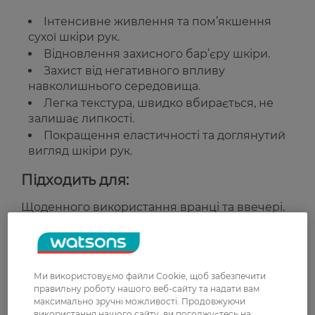
Інтенсивне живлення та пом’якшення
сухої шкіри рук.
Відновлення захисного бар’єру шкіри.
Захист від негативного впливу
навколишнього середовища.
Легка текстура, швидко вбирається, не
залишає липкості.
Покращення еластичності та доглянутий
вигляд шкіри рук.
Підходить для:
Щоденного використання вранці та ввечері.
Суха та подразнена шкіра рук.
Країна-виробник:
Україна
Ми використовуємо файли Cookie, щоб забезпечити
правильну роботу нашого веб-сайту та надати вам
Рейтинг та відгуки
максимально зручні можливості. Продовжуючи
використання нашого сайту, ви погоджуєтесь на