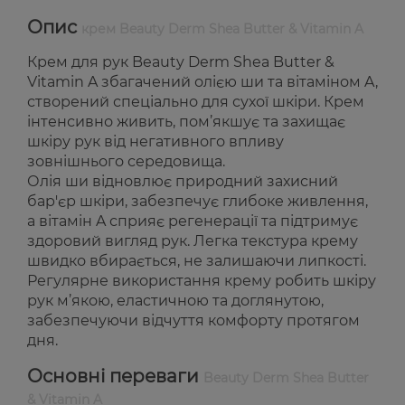
Опис
крем Beauty Derm Shea Butter & Vitamin A
Крем для рук Beauty Derm Shea Butter &
Vitamin A збагачений олією ши та вітаміном A,
створений спеціально для сухої шкіри. Крем
інтенсивно живить, пом’якшує та захищає
шкіру рук від негативного впливу
зовнішнього середовища.
Олія ши відновлює природний захисний
бар'єр шкіри, забезпечує глибоке живлення,
а вітамін A сприяє регенерації та підтримує
здоровий вигляд рук. Легка текстура крему
швидко вбирається, не залишаючи липкості.
Регулярне використання крему робить шкіру
рук м’якою, еластичною та доглянутою,
забезпечуючи відчуття комфорту протягом
дня.
Основні переваги
Beauty Derm Shea Butter
& Vitamin A