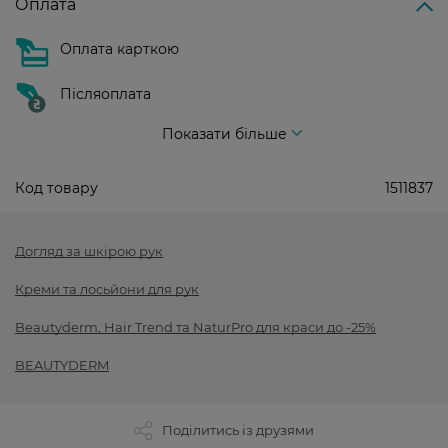
Оплата
Оплата карткою
Післяоплата
Показати більше
Код товару
1511837
Догляд за шкірою рук
Креми та лосьйони для рук
Beautyderm, Hair Trend та NaturPro для краси до -25%
BEAUTYDERM
Поділитись із друзями