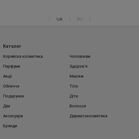
UA
RU
Каталог
Корейска косметика
Чоловікам
Парфуми
Здоров'я
Акції
Макіяж
Обличчя
Тіло
Подарунки
Діти
Дім
Волосся
Аксесуари
Дерматокосметика
Бренди