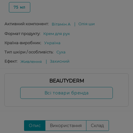
75 мл
Активний компонент:
Олія ши
Вітамін A
Формат продукту:
Крем для рук
Країна-виробник:
Україна
Тип шкіри / особливість:
Суха
Ефект:
Захисний
Живлення
BEAUTYDERM
Всі товари бренда
Опис
Використання
Склад