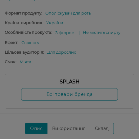
Формат продукту:
Ополіскувач для рота
Країна-виробник:
Україна
Особливість продукта:
Не містить спирту
З фтором
Ефект:
Свіжість
Цільова аудиторія:
Для дорослих
Смак:
М'ята
SPLASH
Всі товари бренда
Опис
Використання
Склад