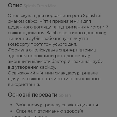
Опис
Splash Fresh Mint
Ополіскувач для порожнини рота Splash зі
смаком свіжої м’яти призначений для
щоденного догляду та підтримання чистоти й
свіжості дихання. Засіб ефективно доповнює
чищення зубів і забезпечує відчуття
комфорту протягом усього дня.
Формула ополіскувача сприяє підтримці
здоров’я порожнини рота, допомагає
зменшити кількість бактерій і захищає зуби
від утворення карієсу.
Освіжаючий м’ятний смак дарує тривале
відчуття свіжості та чистоти після кожного
використання.
Основні переваги
Splash
Забезпечує тривалу свіжість дихання.
Сприяє підтриманню здоров’я
порожнини рота.