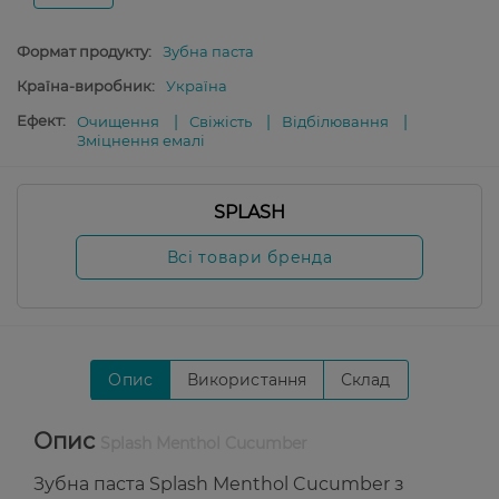
Формат продукту:
Зубна паста
Країна-виробник:
Україна
Ефект:
Очищення
Свіжість
Відбілювання
Зміцнення емалі
SPLASH
Всі товари бренда
Опис
Використання
Склад
Опис
Splash Menthol Cucumber
Зубна паста Splash Menthol Cucumber з