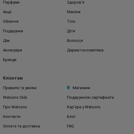
Парфуми
Здоров'я
Акції
Макіяж
Обличчя
Тіло
Подарунки
Діти
Дім
Волосся
Аксесуари
Дерматокосметика
Бренди
Клієнтам
Правила та умови
Магазини
Watsons Club
Подарункові сертифікати
Про Watsons
Кар'єра у Watsons
Контакти
Блог
Оплата та доставка
FAQ