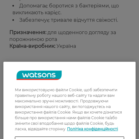
Допомагає боротися з бактеріями, що
викликають карієс.
Забезпечує тривале відчуття свіжості.
Призначення:
для щоденного догляду за
порожниною рота
Країна-виробник:
Україна
Рейтинг та відгуки
0
0 відгуків
Ми використовуємо файли Cookie, щоб забезпечити
правильну роботу нашого веб-сайту та надати вам
З 0 відгуків
максимально зручні можливості. Продовжуючи
використання нашого сайту, ви погоджуєтесь на
використання файлів Cookie. Якщо ви хочете дізнатися
більше про використання нами файлів Cookie та/або
Доставка
змінити свої вподобання щодо файлів Cookie, будь
ласка, відвідайте сторінку
Політіка конфіденційності
Нова пошта