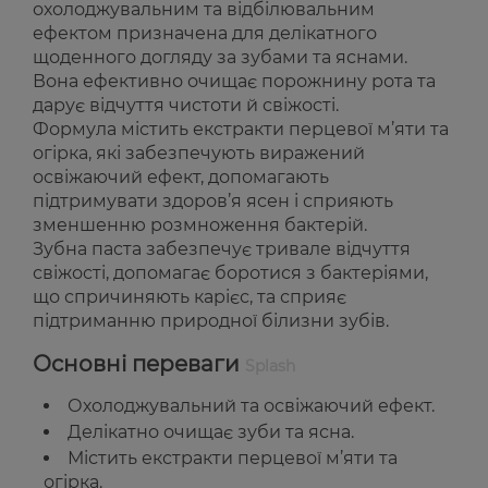
охолоджувальним та відбілювальним
ефектом призначена для делікатного
щоденного догляду за зубами та яснами.
Вона ефективно очищає порожнину рота та
дарує відчуття чистоти й свіжості.
Формула містить екстракти перцевої м’яти та
огірка, які забезпечують виражений
освіжаючий ефект, допомагають
підтримувати здоров’я ясен і сприяють
зменшенню розмноження бактерій.
Зубна паста забезпечує тривале відчуття
свіжості, допомагає боротися з бактеріями,
що спричиняють карієс, та сприяє
підтриманню природної білизни зубів.
Основні переваги
Splash
Охолоджувальний та освіжаючий ефект.
Делікатно очищає зуби та ясна.
Містить екстракти перцевої м’яти та
огірка.