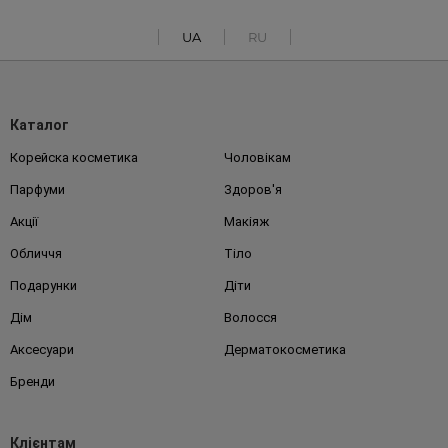
UA
RU
Каталог
Корейска косметика
Чоловікам
Парфуми
Здоров'я
Акції
Макіяж
Обличчя
Тіло
Подарунки
Діти
Дім
Волосся
Аксесуари
Дерматокосметика
Бренди
Клієнтам