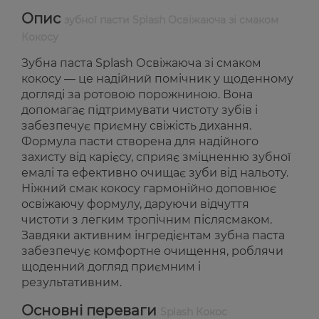
Опис
зубної пасти Splash Освіжаюча зі смаком
Кокосу
Зубна паста Splash Освіжаюча зі смаком
кокосу — це надійний помічник у щоденному
догляді за ротовою порожниною. Вона
допомагає підтримувати чистоту зубів і
забезпечує приємну свіжість дихання.
Формула пасти створена для надійного
захисту від карієсу, сприяє зміцненню зубної
емалі та ефективно очищає зуби від нальоту.
Ніжний смак кокосу гармонійно доповнює
освіжаючу формулу, даруючи відчуття
чистоти з легким тропічним післясмаком.
Завдяки активним інгредієнтам зубна паста
забезпечує комфортне очищення, роблячи
щоденний догляд приємним і
результативним.
Основні переваги
Splash Кокос