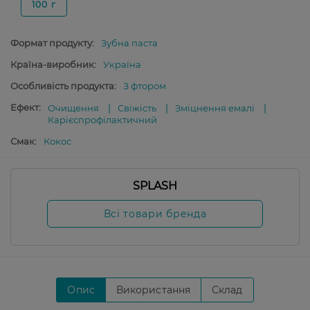
100 г
Формат продукту:
Зубна паста
Країна-виробник:
Україна
Особливість продукта:
З фтором
Ефект:
Очищення
Свіжість
Зміцнення емалі
Карієспрофілактичний
Смак:
Кокос
SPLASH
Всі товари бренда
Опис
Використання
Склад