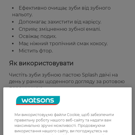
Ефективно очищає зуби від зубного
нальоту.
Допомагає захистити від карієсу.
Сприяє зміцненню зубної емалі.
Освіжає подих.
Має ніжний тропічний смак кокосу.
Містить фтор.
Як використовувати
Чистіть зуби зубною пастою Splash двічі на
день у рамках щоденного догляду за ротовою
порожниною.
Країна-виробник:
Україна
Ми використовуємо файли Cookie, щоб забезпечити
Рейтинг та відгуки
правильну роботу нашого веб-сайту та надати вам
максимально зручні можливості. Продовжуючи
використання нашого сайту, ви погоджуєтесь на