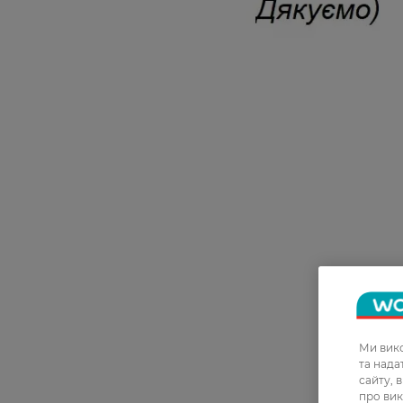
Ми вико
та над
сайту, 
про вик