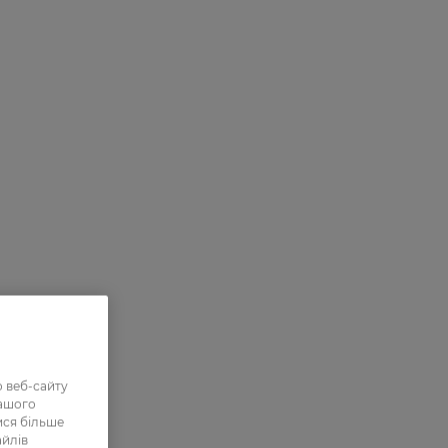
 веб-сайту
нашого
ися більше
айлів