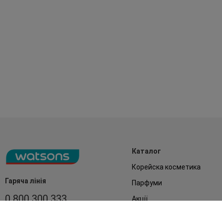
Каталог
Корейска косметика
Гаряча лінія
Парфуми
0 800 300 333
Акції
Обличчя
З 9:00 до 19:00