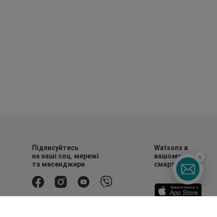
Підписуйтесь
Watsons в
на наші соц. мережі
вашому
x
та месенджери
смартфоні