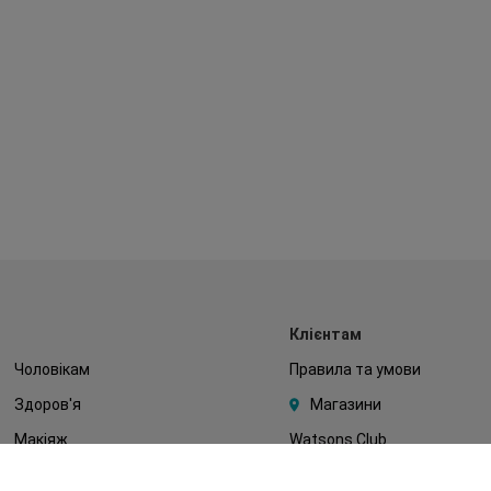
Клієнтам
Чоловікам
Правила та умови
Здоров'я
Магазини
Макіяж
Watsons Club
Тіло
Подарункові сертифікати