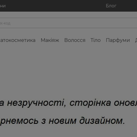
ини
Блог
атокосметика
Макіяж
Волосся
Тіло
Парфуми