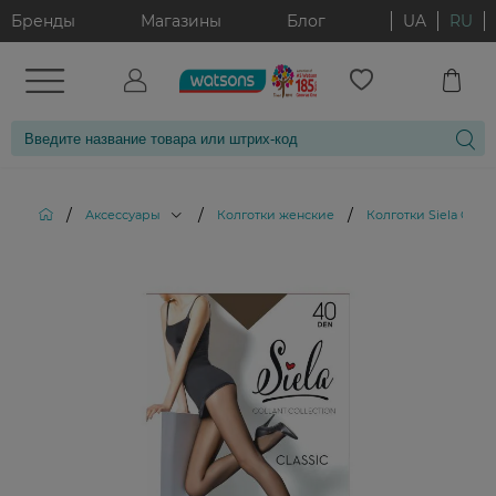
Бренды
Магазины
Блог
UA
RU
/
/
/
Аксессуары
Колготки женские
Колготки Siela Class