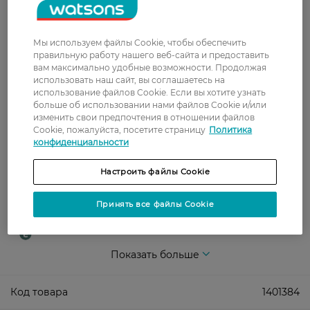
В отделение Новой почты - 99 грн, бесплатно
от 699 грн
Укрпочта
Мы используем файлы Cookie, чтобы обеспечить
правильную работу нашего веб-сайта и предоставить
Стоимость доставки – 79 грн, бесплатная
вам максимально удобные возможности. Продолжая
доставка от – 599 грн
использовать наш сайт, вы соглашаетесь на
использование файлов Cookie. Если вы хотите узнать
Забрать сегодня в магазине Watsons
больше об использовании нами файлов Cookie и/или
Стоимость доставки – 0 грн
изменить свои предпочтения в отношении файлов
Cookie, пожалуйста, посетите страницу
Политика
Стоимость доставки – 99 грн, бесплатная доставка от – 699 грн
Показать больше
конфиденциальности
Оплата
Настроить файлы Cookie
Оплата картой
Принять все файлы Cookie
Послеоплата
Показать больше
Код товара
1401384