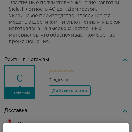
Эластичные полуматовые женские колготки
Siela. Плотность 40 ден. Демисезон.
Украинское производство. Классическая
модель с шортиками и уплотненным мыском
изготовлена из высококачественных
материалов, что обеспечивает комфорт во
время ношения.
Рейтинг и отзывы
0
0 відгуків
З 0 відгуків
Доставка
Новая почта