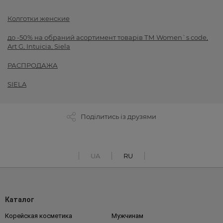
Колготки женские
до -50% на обраний асортимент товарів ТМ Women`s code,
Art G, Intuicia, Siela
РАСПРОДАЖА
SIELA
Поділитись із друзями
UA
RU
Каталог
Корейская косметика
Мужчинам