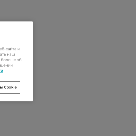
еб-сайта и
ать наш
ь больше об
ошении
ти
ы Cookie