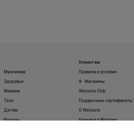
Клиентам
Мужчинам
Правила и условия
Здоровье
Магазины
Макияж
Watsons Club
Тело
Подарочные сертификаты
Детям
О Watsons
Волосы
Карьера в Watsons
Дерматокосметика
Контакты