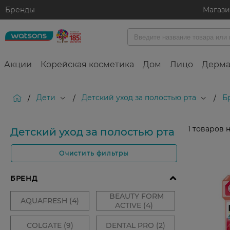
Бренды
Магаз
Акции
Корейская косметика
Дом
Лицо
Дерма
Дети
Детский уход за полостью рта
Б
/
/
/
1
товаров 
Детский уход за полостью рта
Очистить фильтры