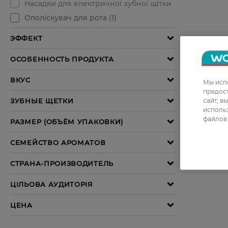
Мы испо
предос
сайт, в
использ
файлов 