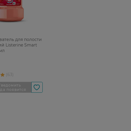
ватель для полости
й Listerine Smart
 мл