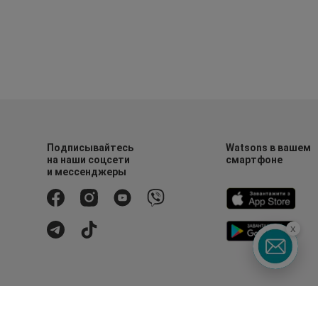
Подписывайтесь
Watsons в вашем
на наши соцсети
смартфоне
и мессенджеры
x