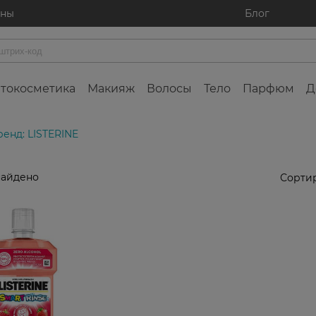
ины
Блог
токосметика
Макияж
Волосы
Тело
Парфюм
Д
ренд: LISTERINE
найдено
Сортир