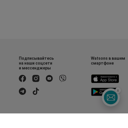
Подписывайтесь
Watsons в вашем
на наши соцсети
смартфоне
и мессенджеры
x