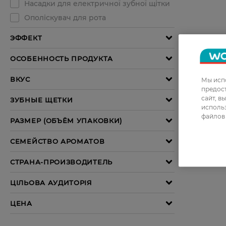
Мы испо
предос
сайт, в
использ
файлов 