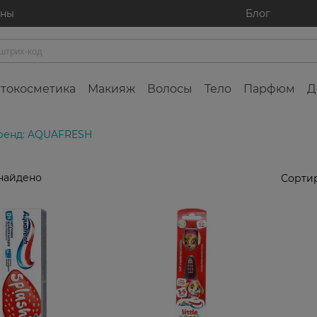
ины
Блог
токосметика
Макияж
Волосы
Тело
Парфюм
Д
ренд: AQUAFRESH
найдено
Сортир