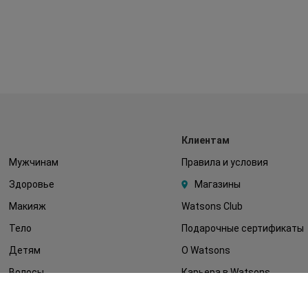
Клиентам
Мужчинам
Правила и условия
Здоровье
Магазины
Макияж
Watsons Club
Тело
Подарочные сертификаты
Детям
О Watsons
Волосы
Карьера в Watsons
Дерматокосметика
Контакты