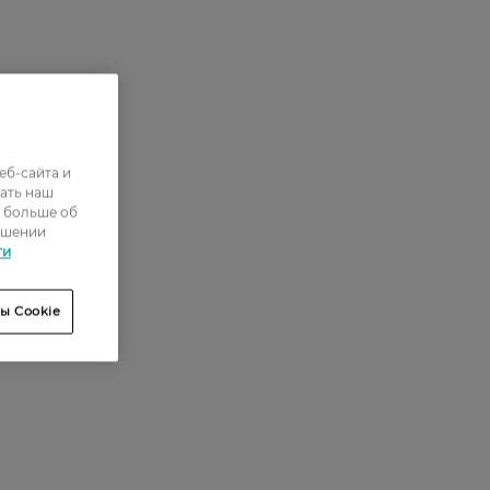
еб-сайта и
ать наш
ь больше об
ошении
ти
ы Cookie