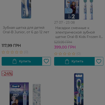
27 07 - 23 08
Зубная щетка для детей
Насадки сменные к
Oral-B Junior, от 6 до 12 лет
электрической зубной
щетке Oral-B Kids Frozen II
3+, 2 шт
529,99 ГРН
117,99 ГРН
399,00 ГРН
-24%