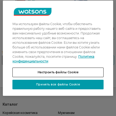
Мы используем файлы Cookie, чтобы обеспечить
Насадки сменные к
Насадки для электрической
правильную работу нашего веб-сайта и предоставить
электрической зубной
зубной щетки ORAL-B
вам максимально удобные возможности. Продолжая
использовать наш сайт, вы соглашаетесь на
щетке Oral-BKids Star Wars
BRAUN Kids Человек-паук 2
использование файлов Cookie. Если вы хотите узнать
3 2 шт
шт
364,50 ГРН
больше об использовании нами файлов Cookie и/или
изменить свои предпочтения в отношении файлов
Cookie, пожалуйста, посетите страницу
Политика
конфиденциальности
Настроить файлы Cookie
UA
RU
Принять все файлы Cookie
Каталог
Корейская косметика
Мужчинам