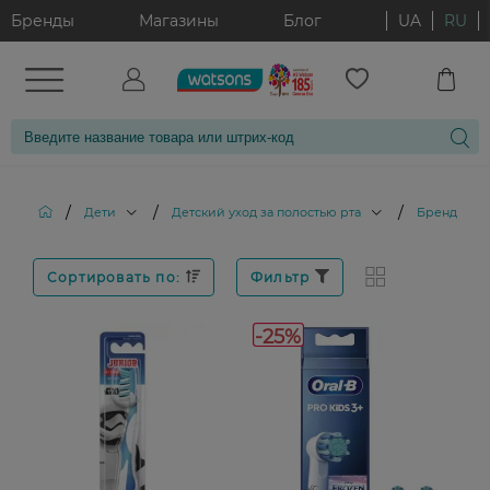
Бренды
Магазины
Блог
UA
RU
/
/
/
Дети
Детский уход за полостью рта
Бренд: Oral
Сортировать по:
Фильтр
-25%