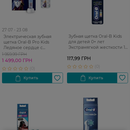
27 07 - 23 08
Зубная щетка Oral-B Kids
Электрическая зубная
для детей 0+ лет
щетка Oral-B Pro Kids
Экстрамягкой жесткости 1
Ледяное сердце с
шт
футляром 1 шт
1 959,99 ГРН
117,99 ГРН
1 499,00 ГРН