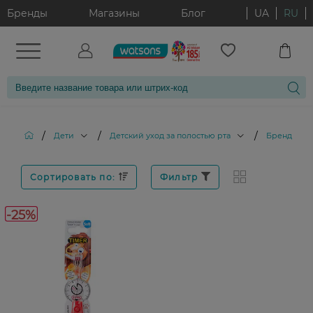
Бренды
Магазины
Блог
UA
RU
/
/
/
Дети
Детский уход за полостью рта
Бренд: WA
Сортировать по:
Фильтр
-25%