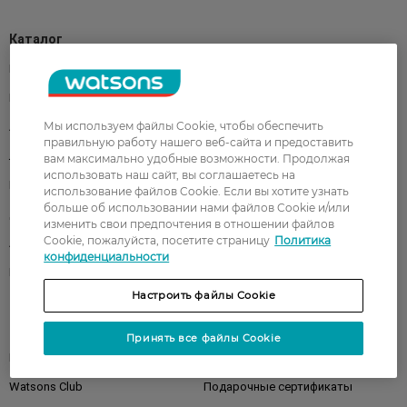
Каталог
Корейская косметика
Мужчинам
Парфюмерия
Здоровье
Мы используем файлы Cookie, чтобы обеспечить
Акции
Макияж
правильную работу нашего веб-сайта и предоставить
Лицо
Тело
вам максимально удобные возможности. Продолжая
использовать наш сайт, вы соглашаетесь на
Подарки
Детям
использование файлов Cookie. Если вы хотите узнать
больше об использовании нами файлов Cookie и/или
Дом
Волосы
изменить свои предпочтения в отношении файлов
Cookie, пожалуйста, посетите страницу
Политика
Аксессуары
Дерматокосметика
конфиденциальности
Бренды
Настроить файлы Cookie
Клиентам
Принять все файлы Cookie
Правила и условия
Магазины
Watsons Club
Подарочные сертификаты