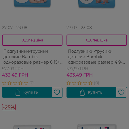
27 07 - 23 08
27 07 - 23 08
0_Спец.ціна
0_Спец.ціна
Подгузники-трусики
Подгузники-трусики
детские Bambik
детские Bambik
одноразовые размер 6 15+
одноразовые размер 4 9-
кг, 30шт
15кг, 36шт
577,99 ГРН
577,99 ГРН
433,49 ГРН
433,49 ГРН
-25%