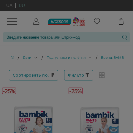
UA
RU
/
/
/
Дети
Подгузники и пелёнки
Бренд: BAMBIK
Сортировать по:
Фильтр
-25%
-25%