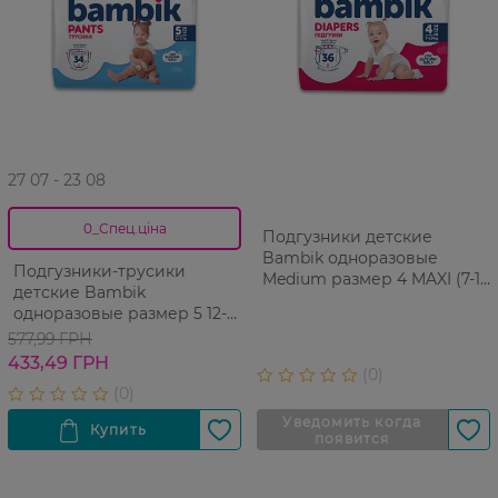
27 07 - 23 08
0_Спец.ціна
Подгузники детские
Bambik одноразовые
Подгузники-трусики
Medium размер 4 MAXI (7-18
детские Bambik
кг), 36шт
одноразовые размер 5 12-
17кг 34шт
577,99 ГРН
433,49 ГРН