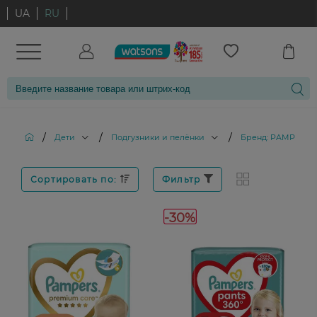
UA
RU
/
/
/
Дети
Подгузники и пелёнки
Бренд: PAMPERS
Сортировать по:
Фильтр
-30%