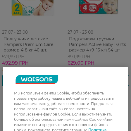
27 07 - 23 08
27 07 - 23 08
Подгузники детские
Подгузники-трусики
Pampers Premium Care
Pampers Active Baby Pants
размер 4-8 кг 46 шт.
размер 4 (9–15 кг) 54 шт
579,99 ГРН
899,99 ГРН
492,99 ГРН
629,00 ГРН
Мы используем файлы Cookie, чтобы обеспечить
правильную работу нашего веб-сайта и предоставить
вам максимально удобные возможности. Продолжая
использовать наш сайт, вы соглашаетесь на
использование файлов Cookie. Если вы хотите узнать
больше об использовании нами файлов Cookie и/или
изменить свои предпочтения в отношении файлов
Cookie, пожалуйста, посетите страницу
Политика