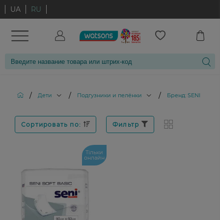
UA
RU
/
/
/
Дети
Подгузники и пелёнки
Бренд: SENI
Сортировать по:
Фильтр
Тільки
онлайн