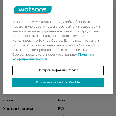
Парфюмерия
Здоровье
Акции
Макияж
Лицо
Тело
Мы используем файлы Cookie, чтобы обеспечить
Подарки
Детям
правильную работу нашего веб-сайта и предоставить
вам максимально удобные возможности. Продолжая
Дом
Волосы
использовать наш сайт, вы соглашаетесь на
использование файлов Cookie. Если вы хотите узнать
Аксессуары
Дерматокосметика
больше об использовании нами файлов Cookie и/или
изменить свои предпочтения в отношении файлов
Бренды
Cookie, пожалуйста, посетите страницу
Политика
конфиденциальности
Клиентам
Настроить файлы Cookie
Правила и условия
Магазины
Принять все файлы Cookie
Watsons Club
Подарочные сертификаты
О Watsons
Карьера в Watsons
Контакты
Блог
Оплата и доставка
FAQ