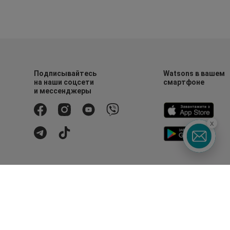
Подписывайтесь
Watsons в вашем
на наши соцсети
смартфоне
и мессенджеры
x