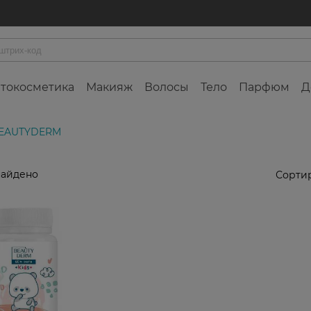
токосметика
Макияж
Волосы
Тело
Парфюм
Д
BEAUTYDERM
найдено
Сортир