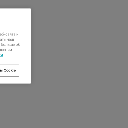
еб-сайта и
ать наш
ь больше об
ошении
ти
ы Cookie