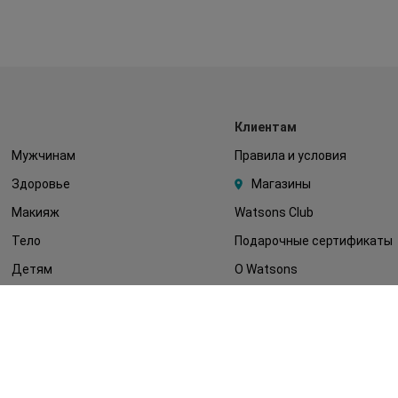
Клиентам
Мужчинам
Правила и условия
Здоровье
Магазины
Макияж
Watsons Club
Тело
Подарочные сертификаты
Детям
О Watsons
Волосы
Карьера в Watsons
Дерматокосметика
Контакты
Блог
Оплата и доставка