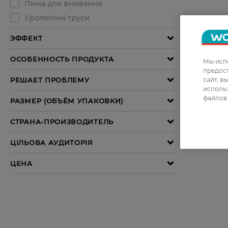
Мы испо
предос
сайт, в
использ
файлов 