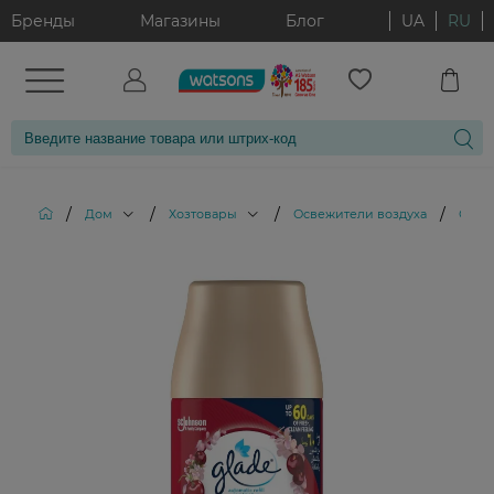
Бренды
Магазины
Блог
UA
RU
/
/
/
/
Дом
Хозтовары
Освежители воздуха
Освеж