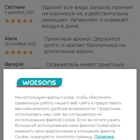
Світлана
Удаляет все виды запахов, причем
2 декабря, 2021
не маскируя их, а действительно
замещает. Увлажняет и освежает
воздух в доме
Alena
Приятный аромат. Держится
20 октября, 2021
долго, и хватает баллончика на
длительное время.
Валерій
Освежитель имеет приятный
28 сентября, 2021
аромат, хорошо освежает
помещение, стойкий.
Рекомендую!
Alina
Классный, хорошо освежает,
Мы используем файлы Cookie, чтобы обеспечить
10 августа, 2021
аромат приятный, свежий, не
правильную работу нашего веб-сайта и предоставить
навязчивый.
вам максимально удобные возможности. Продолжая
использовать наш сайт, вы соглашаетесь на
использование файлов Cookie. Если вы хотите узнать
больше об использовании нами файлов Cookie и/или
Показати ще
изменить свои предпочтения в отношении файлов
Cookie, пожалуйста, посетите страницу
Политика